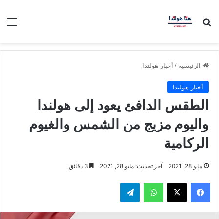
بحث عن
الق
الرئيسية
/
أخبار هولندا
أخبار هولندا
الطقس الدافئ يعود إلى هولندا
واليوم مزيج من الشمس والغيوم
الركامية
مايو 28, 2021
آخر تحديث: مايو 28, 2021
3 دقائق
فيسبوك
‫X
واتساب
تيلقرام