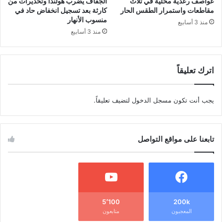
عواصف رعدية محلية في ثلاث
الجفاف يضرب هولندا وتحذيرات من
مقاطعات واستمرار الطقس الحار
كارثة بعد تسجيل انخفاض حاد في
منسوب الأنهار
منذ 3 أسابيع
منذ 3 أسابيع
اترك تعليقاً
يجب أنت تكون
مسجل الدخول
لتضيف تعليقاً.
تابعنا على مواقع التواصل
5٬100
200k
المعجبون
متابعون