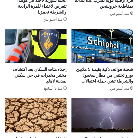
هزة أرضية قوية تضرب عدة بلدات
عائلة سورية لاجئة في هولندا
بمقاطعة خرونينجن
تتعرض لاعتداء للمرة الرابعة
والشرطة تحقق!
منذ أسبوعين
منذ أسبوعين
شحنة هواتف ذكية بقيمة 5 ملايين
إجلاء مئات السكان بعد اكتشاف
يورو تختفي من مطار سخيبول
مختبر مخدرات في حي سكني
والشرطة تشن حملة اعتقالات
بمدينة لاهاي
منذ أسبوعين
منذ 3 أسابيع