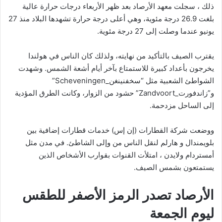
ذلك ، سجلت معهد الأرصاد بعد ظهر الأربعاء درجات حرارة عالية
بلغت 26.9 درجة مئوية، وهي أعلى درجة حرارة تشهدها البلاد منذ 27
يونيو عندما وصلت إلى 27 درجة مئوية.
يقترب الصيف بالتأكيد من نهايته، ولذلك كان الناس في هولندا
يخرجون بأعداد كبيرة للاستمتاع بآخر أيام أشعة الشمس. وشهدت
الشواطئ الشعبية مثل “سخفنينغن_Scheveningen”
و”زاندفورت_Zandvoort” حشود من الزوار، وكانت الطرق المؤدية
إلى الساحل مزدحمة.
ووضعت شركة القطارات (إن إس) خدمات قطارات إضافية بين
بلويمندال و هارلم لنقل الناس من وإلى الشاطئ. في مدن مثل
أمستردام ولايدن ، امتلأت القنوات بقوارب الأشخاص الذين
يستمتعون بشمس الصيف.
الأرصاد تصدر الرمز الأصفر للطقس
ليوم الجمعة