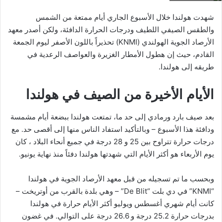
شهدت هولندا خلال الأسبوع الجاري أيام ممتعة من الشمس
والطقس الصيفي اللطيف ودرجات الحرارة الدافئة، ولكن أصدر معهد
الأرصاد الجوية الهولندي (KNMI) تحذيراً باللون الأصفر ليوم الجمعة
القادم، حيث إن هطول الأمطار الغزيرة والعواصف الرعدية في
طريقه إلى هولندا.
الأيام الأخيرة من الصيف في هولندا
بعد صيف بارد ورمادي إلى حد ما، تمتعت هولندا ببضعة أيام مشمسة
ودافئة هذا الأسبوع – وبالتأكيد استفاد الناس منها إلى أقصى حد. مع
درجات حرارة تتراوح بين 25 و 28 درجة في جميع أنحاء البلاد ، كان
يوم الأربعاء هو أكثر الأيام التي شهدتها هولندا دفئاً منذ نهاية يونيو.
وبحسب ما تم تسجيله من قبل معهد الأرصاد الجوية في هولندا
“KNMI” في دي بلت “De Blit” – وهي بلدة بالقرب من أوتريخت –
كانت أيام شهري أغسطس ويوليو أكثر الأيام حرارة في هولندا
بدرجات حرارة 25.2 درجة و 26.6 درجة على التوالي. في غضون