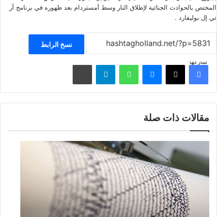
المختص بالحوادث الجنائية لإطلاق النار وسط أمستردام بعد ظهوره في برنامج آر
تي إل بوليفارد .
نسخ الرابط
شاركها
فيسبوك
‫X
ماسنجر
واتساب
تيلقرام
مشاركة عبر البريد
مقالات ذات صلة