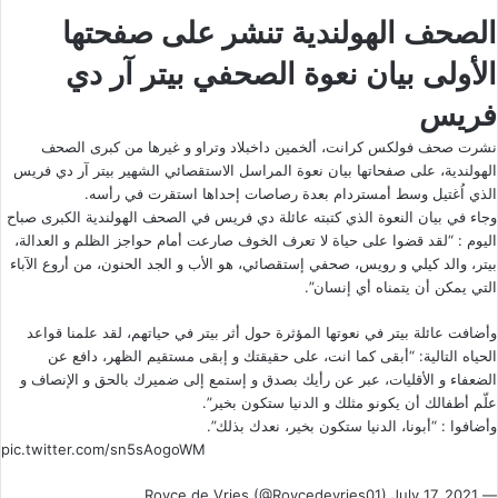
الصحف الهولندية تنشر على صفحتها
الأولى بيان نعوة الصحفي بيتر آر دي
فريس
نشرت صحف فولكس كرانت، ألخمين داخبلاد وتراو و غيرها من كبرى الصحف
الهولندية، على صفحاتها بيان نعوة المراسل الاستقصائي الشهير بيتر آر دي فريس
الذي اُغتيل وسط أمستردام بعدة رصاصات إحداها استقرت في رأسه.
وجاء في بيان النعوة الذي كتبته عائلة دي فريس في الصحف الهولندية الكبرى صباح
اليوم : “لقد قضوا على حياة لا تعرف الخوف صارعت أمام حواجز الظلم و العدالة،
بيتر، والد كيلي و رويس، صحفي إستقصائي، هو الأب و الجد الحنون، من أروع الآباء
التي يمكن أن يتمناه أي إنسان”.
وأضافت عائلة بيتر في نعوتها المؤثرة حول أثر بيتر في حياتهم، لقد علمنا قواعد
الحياه التالية: “أبقى كما انت، على حقيقتك و إبقى مستقيم الظهر، دافع عن
الضعفاء و الأقليات، عبر عن رأيك بصدق و إستمع إلى ضميرك بالحق و الإنصاف و
علّم أطفالك أن يكونو مثلك و الدنيا ستكون بخير”.
وأضافوا : “أبونا، الدنيا ستكون بخير، نعدك بذلك”.
pic.twitter.com/sn5sAogoWM
July 17, 2021
— Royce de Vries (@Roycedevries01)