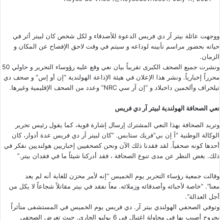
ووجهت عائلة بيتر آر دي فريس الدعوة للأصدقاء و لكل شخص كان لبيتر أثر في
حياته بحضور مراسم تأبينه لوداعه و سيتم في وقت لاحق الإفصاح عن المكان و
الزمان.
ونشرت جميع الصحف الكبرى تقريباً بيان نعي وقع عليه رؤوساء التحرير و حاولي 50
محرراً إخبارياً. ونشر هذا الإعلان في هيئة الإذاعة الهولندية “إن أو إس” و صحف دي
تيلخراف وألخمين داخبلاد و “إن آر سي NRC” وعدد من الصحف الإقليمية وغيرها.
نعي الصحافة الهولندية لبيتر آر دي فريس
وتريد الصحافة بهذا النعي المشترك إرسال إشارة قوية، كما يقول رئيس تحرير
الوكالة الوطنية “آ إن بي”فريك ستابس. “كان لبيتر آر دي فريس عدة أدوار، كان
أحدها كونه صحفياً. لقد فقدنا ذلك الآن ونحن كصحفيين إخباريين هولنديين نفكر في
ذلك. بغض النظر عن مدى تنوع الصحافة ، فقد أدركنا شيئاً ما في فقدان بيتر.”
وقالت جمعية رؤساء التحرير يوم الخميس “إنه لأمر محزن للغاية أنه لم يعد
معنا”. “خاصة لأحبائه وأصدقائه وزملائه. معاً نفقد في بيتر مقاتلاً شجاعاً لا يكل من
أجل العدالة”.
وتوفي الصحفي الهولندي بيتر آر. دي فريس يوم الخميس في المستشفى متأثراً
بجروح أصيب بها في محاولة اغتيال في 6 يوليو الجاري. حيث تعرض الصحفي