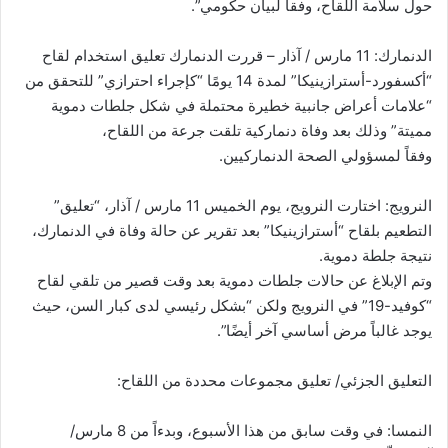
حول سلامة اللقاح، وفقاً لبيان حكومي”.
الدنمارك: 11 مارس / آذار – قررت الدنمارك تعليق استخدام لقاح
“أكسفورد-أسترازينيكا” لمدة 14 يومًا “كإجراء احترازي” للتحقق من
“علامات أعراض جانبية خطيرة محتملة في شكل جلطات دموية
مميتة” وذلك بعد وفاة دنماركية تلقت جرعة من اللقاح،
وفقاً لمسؤولي الصحة الدنماركيين.
النرويج: اختارت النرويج، يوم الخميس 11 مارس / آذار، “تعليق”
التطعيم بلقاح “أسترازينيكا” بعد تقرير عن حالة وفاة في الدنمارك،
نتيجة جلطة دموية.
وتم الإبلاغ عن حالات جلطات دموية بعد وقت قصير من تلقي لقاح
“كوفيد-19” في النرويج ولكن “بشكل رئيسي لدى كبار السن، حيث
يوجد غالباً مرض أساسي آخر أيضًا”.
التعليق الجزئي/ تعليق مجموعات محددة من اللقاح:
النمسا: في وقت سابق من هذا الأسبوع، وبدءاً من 8 مارس/