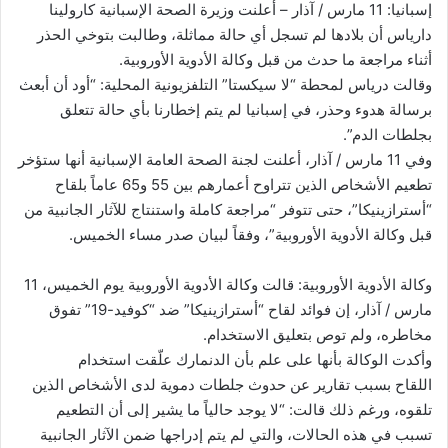
إسبانيا: 11 مارس / آذار – أعلنت وزيرة الصحة الإسبانية كارولينا
دارياس أن بلادها لم تسجل أي حالة مماثلة، وطالبت بتوخي الحذر
أثناء مراجعة ما حدث من قبل وكالة الأدوية الأوروبية.
وقالت درياس لمحطة “لا سيكستا” التلفزيونية المحلية: “أود أن أبعث
برسالة هدوء وحذر، في إسبانيا لم يتم إخطارنا بأي حالة تتعلق
بجلطات الدم”.
وفي 11 مارس / آذار، أعلنت لجنة الصحة العامة الإسبانية أنها ستؤخر
تطعيم الأشخاص الذين تتراوح أعمارهم بين 55 و65 عاماً بلقاح
“أسترازينيكا”، حتى تتوفر “مراجعة كاملة واستنتاج للآثار الجانبية من
قبل وكالة الأدوية الأوروبية”، وفقاً لبيان صدر مساء الخميس.
وكالة الأدوية الأوروبية: قالت وكالة الأدوية الأوروبية يوم الخميس، 11
مارس / آذار، إن فوائد لقاح “أسترازينيكا” ضد “كوفيد-19” تفوق
مخاطره، ولم توص بتعليق الاستخدام.
وأكدت الوكالة بأنها على علم بأن الدنمارك علّقت استخدام
اللقاح بسبب تقارير عن حدوث جلطات دموية لدى الأشخاص الذين
تلقوه، ورغم ذلك قالت: “لا يوجد حالياً ما يشير إلى أن التطعيم
تسبب في هذه الحالات، والتي لم يتم إدراجها ضمن الآثار الجانبية