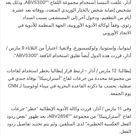
آذار، علّقت النمسا استخدام مجموعة اللقاح “ABV5300″، وذلك بعد
تشخيص إصابة شخص بالخثار الوريدي المتعدد، ووفاته بعد عشرة
أيام من التطعيم، ودخول آخر إلى المستشفى بسبب انسداد
رئوي، وفقاً لوكالة الأدوية الأوروبية، الجهة المنظمة للأدوية في
الاتحاد الأوروبي
ليتوانيا، وإستونيا، ولوكسمبورغ، ولاتفيا: اعتباراً من الثلاثاء 9 مارس /
آذار، قررت هذه الدول أيضاً تعليق استخدام الدُفعة “ABV5300”.
إيطاليا: 12 مارس / آذار – ارتبط قرار إيطاليا بحظر استخدام لقاحات
من مجموعة محددة من جرعات لقاح “أسترازينيكا” بوفاة جندي في
صقلية، بحسب ما ذكرته القاعدة البحرية في ميناء أوغوستا لـ CNN
يوم الجمعة.
وفي 11 مارس / آذار، قررت وكالة الأدوية الإيطالية “حظر” جرعات
لقاح “أسترازينيكا” من مجموعة “ABV2856″، بعد ظهور “بعض ردود
الفعل العكسية الخطيرة” لدى المتلقين. ولم يتم تحديد تفاصيل ردود
الفعل.