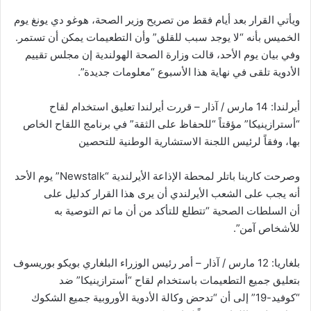
ويأتي القرار بعد أيام فقط من تصريح وزير الصحة، هوغو دي يونغ يوم
الخميس بأنه “لا يوجد سبب للقلق” وأن التطعيمات يمكن أن تستمر.
وفي بيان يوم الأحد، قالت وزارة الصحة الهولندية إن مجلس تقييم
الأدوية تلقى في نهاية هذا الأسبوع “معلومات جديدة”.
أيرلندا: 14 مارس / آذار – قررت أيرلندا تعليق استخدام لقاح
“أسترازينيكا” مؤقتاً “للحفاظ على الثقة” في برنامج اللقاح الخاص
بها، وفقاً لرئيس اللجنة الاستشارية الوطنية للتحصين
وصرحت كارينا باتلر لمحطة الإذاعة الأيرلندية “Newstalk” يوم الأحد
أنه يجب على الشعب الأيرلندي أن يرى هذا القرار كدليل على
أن السلطات الصحية “تتطلع للتأكد من أن ما تم التوصية به
للأشخاص آمن”.
بلغاريا: 12 مارس / آذار – أمر رئيس الوزراء البلغاري بويكو بوريسوف
بتعليق جميع التطعيمات باستخدام لقاح “أسترازينيكا” ضد
“كوفيد-19” إلى أن “تدحض وكالة الأدوية الأوروبية جميع الشكوك