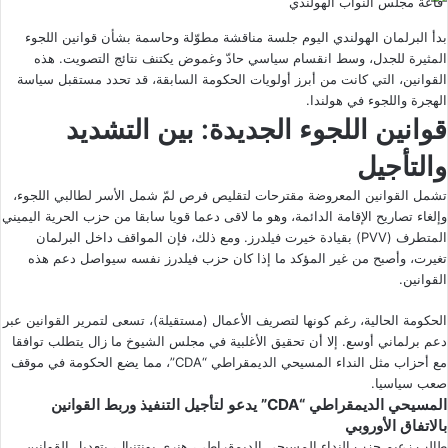
قاعة مجلس النواب الهولندي
بدأ البرلمان الهولندي اليوم جلسة مناقشة مطوّلة وحاسمة بشأن قوانين اللجوء
المثيرة للجدل، وسط انقسام سياسي حادّ وغموض يكتنف نتائج التصويت. هذه
القوانين، التي كانت من أبرز أولويات الحكومة السابقة، قد تحدد مستقبل سياسة
الهجرة واللجوء في هولندا.
قوانين اللجوء الجديدة: بين التشديد
والتأجيل
تشمل القوانين المعروضة مقترحات لتقليص فرص لمّ شمل الأسر لطالبي اللجوء،
وإلغاء تصاريح الإقامة الدائمة، وهو ما لاقى دعما قويا سابقا من حزب الحرية اليميني
المتطرف (PVV) بقيادة خيرت فيلدرز. ومع ذلك، فإن المواقف داخل البرلمان
تغيرت، وأصبح من غير المؤكد ما إذا كان حزب فيلدرز نفسه سيواصل دعم هذه
القوانين.
الحكومة الحالية، رغم كونها لتصريف الأعمال (مستقيلة)، تسعى لتمرير القوانين عبر
دعم برلماني أوسع. إلا أن تحقيق الأغلبية في مجلس الشيوخ ما زال يتطلب توافقا
مع أحزاب مثل النداء المسيحي الديمقراطي “CDA”، مما يضع الحكومة في موقف
صعب سياسيا.
المسيحي الديمقراطي “CDA” يدعو لتأجيل التنفيذ وربط القوانين
بالاتفاق الأوروبي
طالب زعيم حزب النداء المسيحي الديمقراطي، هنري بونتنبال، بتعديل القوانين