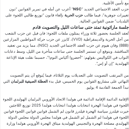
مع تأمين الأغلبية.
حزب العقد الاجتماعي الجديد “
NSC
” أعرب عن أمله في تمرير القوانين “دون
تغييرات جوهرية”، فيما طالب
حزب الحرية
بإلغاء قانون “توزيع طالبي اللجوء على
البلديات” ضمن القوانين الحالية.
جلسة ماراثونية تمتد حتى ساعات الليل والتصويت قادم
تُعقد الجلسة بحضور ثلاثة وزراء يمثلون ملفات اللجوء: فان فيل عن حزب الشعب
من أجل الحرية والديمقراطية (VVD)، كايزر عن حزب حركة المواطنين المزارعين
(BBB) وفان هيوم عن حزب العقد الاجتماعي الجديد (NSC)، مما يزيد من تعقيد
المناقشة. ويتوقع أن تستمر الجلسة حتى ساعات متأخرة من الليل، وسط دعابات
النواب في الكواليس بقولهم: “أحضروا أكياس النوم!”، حسبما نقلت هيئة الإذاعة
الهولندية “إن أو إس”.
من المرتقب التصويت على التعديلات يوم الثلاثاء، فيما يُتوقع أن يتم التصويت
النهائي على مشاريع القوانين يوم الخميس، قبل بدء
العطلة الصيفية للبرلمان
التي
تبدأ الجمعة القادمة 4 يوليو.
الإقامة الدائمة
الإقامة الدائمة في هولندا
الاتحاد الأوروبي
البرلمان الهولندي
اللجوء
اللجوء في هولندا
الهجرة
انتخابات هولندا
انتخابات هولندا 2025
توزيع اللاجئين
خيرت فيلدرز
سياسة الهجرة
فيلدرز
قانون لم الشمل
قوانين
قوانين اللجوء
قوانين
اللجوء في هولندا
لم الشمل
لم الشمل في هولندا
مجلس الدولة
مجلس الدولة
الهولندي
مصلحة الهجرة والتجنيس الهولندية
ميثاق الهجرة الأوروبي
هولندا
وزارة