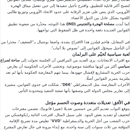
لتصبح أكثر قابلية للتطبيق، واقترح تأجيل تنفيذها إلى حين تفعيل ميثاق الهجرة
الأوروبي، الذي ينص على تعزيز الرقابة على حدود الاتحاد الأوروبي وتوزيع طالبي
اللجوء بشكل عادل بين الدول الأعضاء.
كما أيدت
مصلحة الهجرة والتجنيس (IND)
هذا التوجه، محذّرة من صعوبة تطبيق
القوانين الجديدة دفعة واحدة في ظل الضغوط التي تواجهها.
في المقابل، هاجم فيلدرز هذا الاقتراح بشدة، واصفا بونتنبال بـ”الضعيف”، محذرا من
أن التأجيل سيحوّل القوانين إلى “نصوص بلا أنياب”.
لعبة سياسية تُخيّم على البرلمان
مع اقتراب الانتخابات، يرى العديد من المراقبين أن الجلسة تحولت إلى
ساحة لصراع
سياسي
أكثر من كونها مناقشة موضوعية. وتخشى الأحزاب الحكومية أن يعارض
حزب الحرية المشاريع لإفشال جهودها، بينما تتهم المعارضة الحكومة بأنها لم تعد
ملتزمة بتمرير القوانين أصلًا.
الأحزاب المعارضة، مثل الديمقراطي “
D66
“، شككت في جدوى القوانين، مشيرة
إلى تقارير مجلس الدولة التي وصفتها بأنها صعبة التنفيذ ومحدودة التأثير.
في الأفق: تعديلات متعددة وصوت الحسم مؤجل
يتوقع النواب تقديم أكثر من خمسين تعديلا (تغييرا قانونيا)، تتضمن مقترحات
لتخفيف أو تشديد بعض البنود. على سبيل المثال، اقترحت النائبة رايكوفسكي من
حزب الشعب من أجل الحرية والديمقراطية “
VVD
” تقليص مدة تصريح الإقامة
المؤقتة من ثلاث سنوات إلى سنة واحدة، مع إبداء مرونة في حال تعارض المقترح