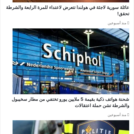
عائلة سورية لاجئة في هولندا تتعرض لاعتداء للمرة الرابعة والشرطة
تحقق!
منذ أسبوعين
شحنة هواتف ذكية بقيمة 5 ملايين يورو تختفي من مطار سخيبول
والشرطة تشن حملة اعتقالات
منذ أسبوعين