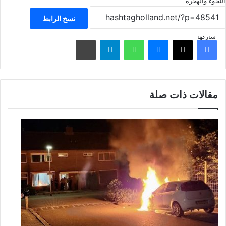
اللجوء والهجرة
نسخ الرابط
شاركها
فيسبوك
‫X
ماسنجر
واتساب
تيلقرام
مشاركة عبر البريد
مقالات ذات صلة