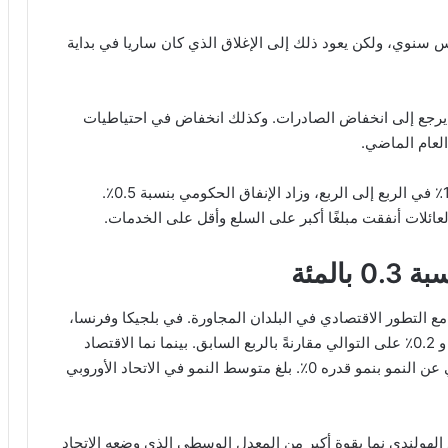
 نما الاقتصاد بنسبة 1.9٪ على أساس سنوي، ولكن يعود ذلك إلى الإغلاق الذي كان ساريا في بداية
ل يرجع إلى انخفاض الصادرات. وكذلك انخفاض في احتياطيات
في الوقت نفسه، شهدت الاستثمارات ارتفاعا بنسبة 1.1٪ في الربع إلى الربع، وزاد الإنفاق الحكومي بنسبة 0.5٪.
عائلات أنفقت مبلغًا أكبر على السلع وأقل على الخدمات.
المئة
د الهولندي بنسبة 0.7٪ في مقارنة مع التطور الاقتصادي في البلدان المجاورة. في بلجيكا وفرنسا،
نما الاقتصاد في الربع الأول من عام 2023 بنسبة 0.4٪ و 0.2٪ على التوالي مقارنةً بالربع السابق. بينما نما الاقتصاد
البريطاني بنسبة 0.1٪، في حين توقف الاقتصاد الألماني عن النمو بنمو قدره 0٪. بلغ متوسط النمو في الاتحاد الأوروبي
 الهولندي نما بقوة أكبر من المعدل الوسطي الذي وضعه الاتحاد