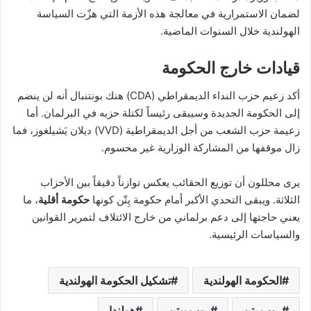
لضمان الاستمرارية في معالجة هذه الأزمة التي هزّت السياسة
الهولندية خلال السنوات الماضية.
قيادات خارج الحكومة
أكد زعيم حزب النداء الديمقراطي (CDA) هنك بونتنبال أنه لن ينضم
إلى الحكومة الجديدة وسيبقى رئيساً لكتلة حزبه في البرلمان. أما
زعيمة حزب الشعب من أجل الديمقراطية (VVD) ديلان يَشيلغوز، فما
زال موقفها من المشاركة الوزارية غير محسوم.
يرى محللون أن توزيع الحقائب يعكس توازناً دقيقاً بين الأحزاب
الثلاثة. ويبقى التحدي الأكبر أمام حكومة يِتّن كونها
حكومة أقلية
، ما
يعني حاجتها إلى دعم برلماني من خارج الائتلاف لتمرير القوانين
والسياسات الرئيسية.
الحكومة الهولندية
تشكيل الحكومة الهولندية
روب يتن
روب ييتن
هولندا