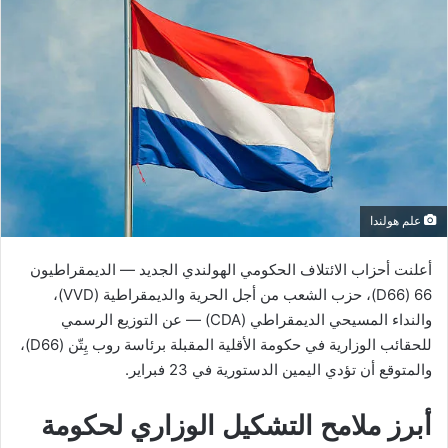
علم هولندا
أعلنت أحزاب الائتلاف الحكومي الهولندي الجديد — الديمقراطيون
66 (D66)، حزب الشعب من أجل الحرية والديمقراطية (VVD)،
والنداء المسيحي الديمقراطي (CDA) — عن التوزيع الرسمي
للحقائب الوزارية في حكومة الأقلية المقبلة برئاسة روب يِتّن (D66)،
والمتوقع أن تؤدي اليمين الدستورية في 23 فبراير.
أبرز ملامح التشكيل الوزاري لحكومة