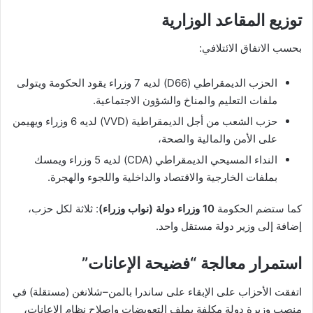
توزيع المقاعد الوزارية
بحسب الاتفاق الائتلافي:
الحزب الديمقراطي
(D66) لديه 7 وزراء يقود الحكومة ويتولى
ملفات التعليم والمناخ والشؤون الاجتماعية.
حزب الشعب من أجل الديمقراطية (VVD) لديه 6 وزراء ويهيمن
على الأمن والمالية والصحة،
النداء المسيحي الديمقراطي (CDA) لديه 5 وزراء ويمسك
بملفات الخارجية والاقتصاد والداخلية واللجوء والهجرة.
كما ستضم الحكومة
10 وزراء دولة (نواب وزراء)
: ثلاثة لكل حزب،
إضافة إلى وزير دولة مستقل واحد.
استمرار معالجة “فضيحة الإعانات”
اتفقت الأحزاب على الإبقاء على ساندرا بالمن–شلانغن (مستقلة) في
منصب وزيرة دولة مكلفة بملف التعويضات وإصلاح نظام الإعانات،