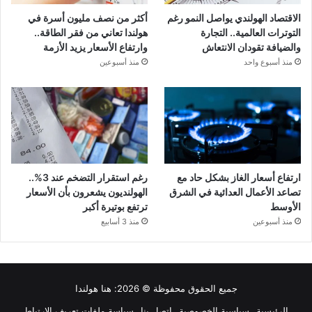
الاقتصاد الهولندي يواصل النمو رغم
أكثر من نصف مليون أسرة في
التوترات العالمية.. التجارة
هولندا تعاني من فقر الطاقة..
والضيافة تقودان الانتعاش
وارتفاع الأسعار يزيد الأزمة
منذ أسبوع واحد
منذ أسبوعين
ارتفاع أسعار الغاز بشكل حاد مع
رغم استقرار التضخم عند 3%..
تصاعد الأعمال العدائية في الشرق
الهولنديون يشعرون بأن الأسعار
الأوسط
ترتفع بوتيرة أكبر
منذ أسبوعين
منذ 3 أسابيع
جميع الحقوق محفوظة © 2026:
هنا هولندا
الرئيسية
سياسية الخصوصية
اتصل بنا
سياسة ملفات تعريف الارتباط