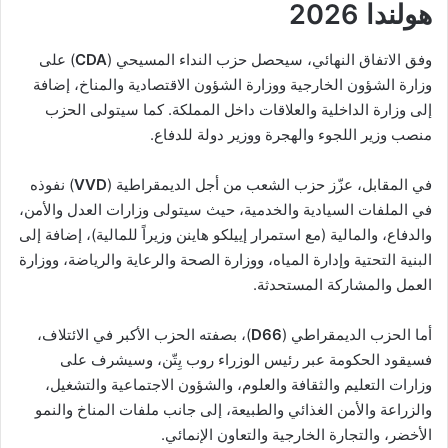
هولندا 2026
وفق الاتفاق النهائي، سيحصل حزب النداء المسيحي (
CDA
) على
وزارة الشؤون الخارجية ووزارة الشؤون الاقتصادية والمناخ، إضافة
إلى وزارة الداخلية والعلاقات داخل المملكة. كما سيتولى الحزب
منصب وزير اللجوء والهجرة ووزير دولة للدفاع.
في المقابل، عزّز حزب الشعب من أجل الديمقراطية (
VVD
) نفوذه
في الملفات السيادية والخدمية، حيث سيتولى وزارات العدل والأمن،
والدفاع، والمالية (مع استمرار إييلكو هاينن وزيراً للمالية)، إضافة إلى
البنية التحتية وإدارة المياه، ووزارة الصحة والرعاية والرياضة، ووزارة
العمل والمشاركة المستحدثة.
أما الحزب الديمقراطي (
D66
)، بصفته الحزب الأكبر في الائتلاف،
فسيقود الحكومة عبر رئيس الوزراء روب يِتّن، وسيشرف على
وزارات التعليم والثقافة والعلوم، والشؤون الاجتماعية والتشغيل،
والزراعة والأمن الغذائي والطبيعة، إلى جانب ملفات المناخ والنمو
الأخضر، والتجارة الخارجية والتعاون الإنمائي.