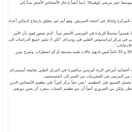
التطعيم المبكر لكبار السن في البلاد ليس السبب الوحيد لانخفاض متوسط ​​عمر مرضى كوفيد19. إنما أيضاً إدخال الأشخاص الأصغر سناً إلى
المركزة وكذلك في أجنحة التمريض. وهو أمر غير متعلق بارتفاع إجمالي أعداد
B117” التي نشأت في بريطانيا تفسيراً محتملاً للزيادة في المرضى الأصغر سناً. “لدي شعور قوي بأن الأمر
طني في مركز إيراسموس الطبي في روتردام، “لكن لا تشير جميع الدراسات إلى
لادعاءات”.
“حوالي 75 في المائة من هؤلاء المرضى الذين تتراوح أعمارهم بين 30 و 50 عاماً ليس لديهم حالات طبية مسبقة أو أي اضطراب. وصرح بيترز
ت أخصائية أمراض الرئة كيرستن سالفيردا في المركز الطبي بجامعة أمستردام
حصل الجميع على التطعيم. “نحن حقاً نركز كثيراً على تطعيم الأشخاص الذين
 معرضون للخطر. ولكن من الضروري أيضاً أن يتم تطعيم الشباب بمجرد أن يحين دورهم،