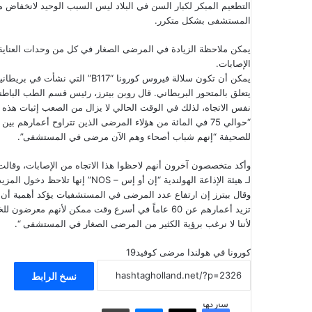
المستشفى بشكل متكرر.
يمكن ملاحظة الزيادة في المرضى الصغار في كل من وحدات العناية 
الإصابات.
يمكن أن تكون سلالة فيروس كورونا “
يتعلق بالمتحور البريطاني. قال روبن بيترز، رئيس قسم الطب البا
نفس الاتجاه، لذلك في الوقت الحالي لا يزال من الصعب إثبات هذه ا
للصحيفة “إنهم شباب أصحاء وهم الآن مرضى في المستشفى”.
وأكد متخصصون آخرون أنهم لاحظوا هذا الاتجاه من الإصابات، وقال
لـ هيئة الإذاعة الهولندية “إن أو إس – NOS” إنها تلاحظ دخول المزيد من المرضى في العشرينات من العمر إلى المستشفى.
وقال بيترز إن ارتفاع عدد المرضى في المستشفيات يؤكد أهمية أن ي
تزيد أعمارهم عن 60 عاماً في أسرع وقت ممكن لأنهم
لأننا لا نرغب برؤية الكثير من المرضى الصغار في المستشفى “.
كورونا في هولندا
مرضى كوفيد19
نسخ الرابط
شاركها
فيسبوك
‫X
ماسنجر
مشاركة عبر البريد