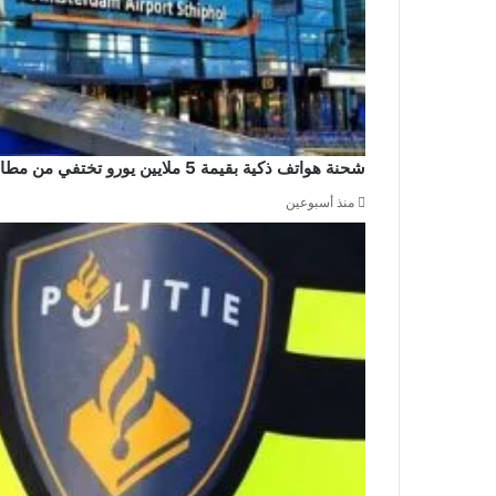
شحنة هواتف ذكية بقيمة 5 ملايين يورو تختفي من مطار سخيبول والشرطة تشن حملة اعتقالات
منذ أسبوعين