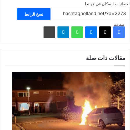
احصائيات
السكان في هولندا
نسخ الرابط
شاركها
فيسبوك
‫X
ماسنجر
واتساب
تيلقرام
مشاركة عبر البريد
مقالات ذات صلة