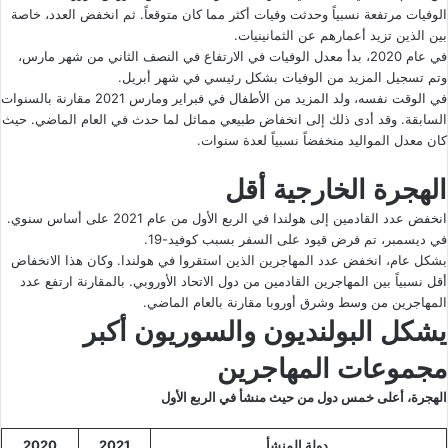
الوفيات مرتفعة نسبياً وحدثت وفيات أكثر مما كان متوقعاً. ثم انخفض العدد، خاصة
بين الذين تزيد أعمارهم عن الثمانينيات.
في عام 2020، بدأ معدل الوفيات في الارتفاع في النصف الثاني من شهر مارس،
وتم تسجيل المزيد من الوفيات بشكل رئيسي في شهر أبريل.
في الوقت نفسه، ولد المزيد من الأطفال في فبراير ومارس 2021 مقارنة بالسنوات
السابقة. وقد أدى ذلك إلى انخفاض طبيعي مماثل لما حدث في العام الماضي. حيث
كان معدل المواليد منخفضاً نسبياً لعدة سنوات.
الهجرة الخارجية أقل
انخفض عدد القادمين إلى هولندا في الربع الأول من عام 2021 على أساس سنوي.
في ديسمبر، تم فرض قيود على السفر بسبب كوفيد-19.
بشكل عام، انخفض عدد المهاجرين الذين استقروا في هولندا. وكان هذا الانخفاض
أقل نسبياً بين المهاجرين القادمين من دول الاتحاد الأوروبي. بالمقارنة ارتفع عدد
المهاجرين من وسط وشرق أوروبا مقارنة بالعام الماضي.
يشكل البولنديون والسوريون أكبر
مجموعات المهاجرين
الهجرة، أعلى خمس دول من حيث منشأ في الربع الأول
دولة المنشأ
2021
2020