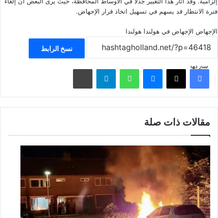
إلزامية. وقد أثار هذا التغيير جدلًا في الأوساط المحافظة، حيث يرى البعض أن إلغاء
فترة الانتظار قد يسهم في تسهيل اتخاذ قرار الإجهاض.
الإجهاض
الإجهاض في هولندا
هولندا
نسخ الرابط
شاركها
فيسبوك
‫X
ماسنجر
واتساب
تيلقرام
مشاركة عبر البريد
مقالات ذات صلة