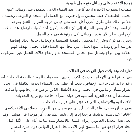
زيادة الاعتماد على وسائل منع حمل طبيعية
شهدت السنوات الأخيرة ارتفاعًا في عدد النساء اللاتي يعتمدن على وسائل “منع
الحمل الطبيعية”، حيث يتجنبن تناول حبوب منع الحمل أو استخدام اللولب، ويعتمدن
بدلا من ذلك على طرق أخرى أقل دقة، مثل قياس درجة الحرارة للتنبؤ بموعد
الإباضة. وقد أشار بعض الخبراء إلى أن ذلك قد يكون أحد أسباب ارتفاع عدد حالات
الإجهاض، نظرا لأن هذه الوسائل أقل موثوقية في منع الحمل.
ويجري مركز “روتخرز”، المختص بالصحة الجنسية والإنجابية، حاليا أبحاثا إضافية
لدراسة أنواع وسائل منع الحمل التي تلجأ إليها النساء قبل الحمل، بهدف فهم
العلاقة بين أنواع وسائل منع الحمل المستخدمة وارتفاع حالات الحمل غير المرغوب
فيه.
تعليقات وتحليلات حول الزيادة في الحالات
في تعليقها على الأرقام الجديدة، أكدت إحدى المنظمات المعنية بالصحة الإنجابية أنه
رغم تزايد عدد حالات الإجهاض، يجب أن تظل لدى النساء الحرية الكاملة في اتخاذ
القرار بشأن رغباتهن في الحمل وعدد الأطفال الذين يرغبن في إنجابهم. وأضافت
المنظمة أن هذه الحرية أساسية في حياة المرأة، خاصة مع تزايد التحديات
الاقتصادية والاجتماعية التي قد تؤثر على قرارات الإنجاب.
وفي سياق متصل، علق النائب أرديان بورسمان من الحزب الإصلاحي الأرثوذكسي
“SGP” على هذه الزيادة، مرجعًا إياها إلى تغيير تشريعي أُقر مؤخرا في هولندا. وقد
ألغى هذا التعديل القانوني إلزام النساء بالانتظار مدة ثمانية أيام على الأقل قبل
اتخاذ قرار الإجهاض، ما يسمح لهن الآن باتخاذ القرار النهائي دون فترة انتظار