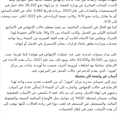
لأحدث البيانات الصادرة عن وزارة الصحة. إذ تم إنهاء نحو 39,332 حالة حمل في
المستشفيات والعيادات في عام 2023، بزيادة قدرها 3,685 حالة عن العام السابق،
أي ما يعادل زيادة بنحو 10%. وكانت نسبة الزيادة في عام 2022 أعلى، حيث وصلت
إلى 15%.
كما هو الحال في السنوات الماضية، تم تنفيذ معظم حالات الإجهاض في الأسابيع
الثمانية الأولى من الحمل، وكانت النساء بين 25 و34 عاما الأكثر خضوعا لهذا
الإجراء. ويعكس هذا الاتجاه الثابت أن هذه الفئة العمرية من النساء ربما تواجه
تحديات متزايدة تتعلق باتخاذ قرارات بشأن الاستمرار في الحمل أو إنهائه.
على مدار سنوات عديدة، بقي عدد عمليات الإجهاض في هولندا ثابتا تقريبا، حيث
تراوح بين 30,000 و33,000 حالة. ومع ذلك، منذ عام 2021، بدأت هذه الأعداد في
الارتفاع، تماشيًا مع اتجاهات أوروبية أخرى، بحسب ما أوردته بيانات من مركز
“فيوم”، الذي يقدم الدعم في حالات الحمل غير المرغوب فيه.
أسباب غير واضحة لكن محتملة
ترى إلين خيبمانز، مديرة مركز “فيوم”، أن من الصعب تحديد سبب واحد لهذا
الارتفاع في حالات الإجهاض. وأشارت إلى أن النساء لا يُسألن عادةً عن أسباب
رغبتهن في إنهاء الحمل، وحتى إن تم ذلك، فقد لا يكشفن عن الأسباب الحقيقية.
وقالت جيبمانز لمحطة “NOS” إن عوامل مثل الأوضاع السكنية السيئة، والضغوط
المالية، والمستقبل غير المستقر قد تلعب دورًا في زيادة الحالات، لكنها نوهت إلى
أن هذه الأسباب تبقى في إطار التخمينات.