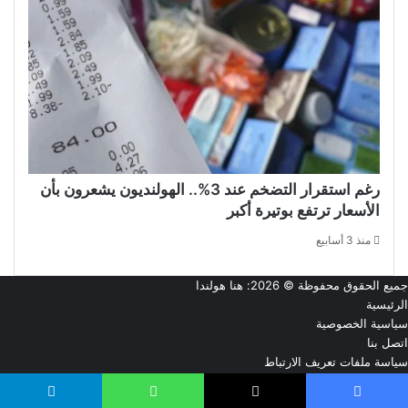
رغم استقرار التضخم عند 3%.. الهولنديون يشعرون بأن
الأسعار ترتفع بوتيرة أكبر
منذ 3 أسابيع
جميع الحقوق محفوظة © 2026:
هنا هولندا
الرئيسية
سياسية الخصوصية
اتصل بنا
سياسة ملفات تعريف الارتباط
من نحن
‫X
فيسبوك
تيلقرام
‫YouTube