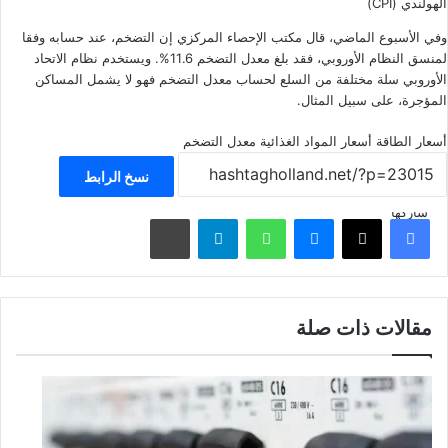
الهولندي (CPI)
وفي الأسبوع الماضي، قال مكتب الإحصاء المركزي إن
التضخم
، عند حسابه وفقا
لمنسق النظام الأوروبي، فقد بلغ معدل التضخم 11.6%. ويستخدم نظام الاتحاد
الأوروبي سلة مختلفة من السلع لحساب معدل التضخم فهو لا يشمل المساكن
المؤجرة، على سبيل المثال.
أسعار الطاقة
أسعار المواد الغذائية
معدل التضخم
نسخ الرابط
شاركها
فيسبوك
‫X
ماسنجر
واتساب
تيلقرام
مشاركة عبر البريد
مقالات ذات صلة