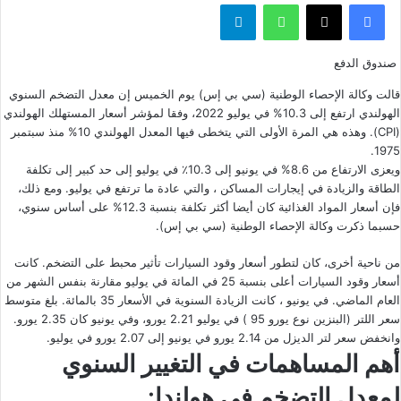
فيسبوك
‫X
واتساب
تيلقرام
صندوق الدفع
قالت وكالة الإحصاء الوطنية (سي بي إس) يوم الخميس إن معدل التضخم السنوي
الهولندي ارتفع إلى 10.3% في يوليو 2022، وفقا لمؤشر أسعار المستهلك الهولندي
(CPI). وهذه هي المرة الأولى التي يتخطى فيها المعدل الهولندي 10% منذ سبتمبر
1975.
ويعزى الارتفاع من 8.6% في يونيو إلى 10.3٪ في يوليو إلى حد كبير إلى تكلفة
الطاقة والزيادة في إيجارات المساكن ، والتي عادة ما ترتفع في يوليو. ومع ذلك،
فإن أسعار المواد الغذائية كان أيضا أكثر تكلفة بنسبة 12.3% على أساس سنوي،
حسبما ذكرت وكالة الإحصاء الوطنية (
سي بي إس
).
من ناحية أخرى، كان لتطور أسعار وقود السيارات تأثير محبط على التضخم. كانت
أسعار وقود السيارات أعلى بنسبة 25 في المائة في يوليو مقارنة بنفس الشهر من
العام الماضي. في يونيو ، كانت الزيادة السنوية في الأسعار 35 بالمائة. بلغ متوسط ​​
سعر اللتر (البنزين نوع يورو 95 ) في يوليو 2.21 يورو، وفي يونيو كان 2.35 يورو.
وانخفض سعر لتر الديزل من 2.14 يورو في يونيو إلى 2.07 يورو في يوليو.
أهم المساهمات في التغيير السنوي
لمعدل التضخم
في هولندا: