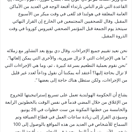
القاعدة التي تلزم الناس بارتداء أقنعة الوجه في العديد من الأماكن
العامة المغلقة في هولندا قد تُلغى في وقت مبكر من الأسبوع
المقبل. وقال للصحفيين المجتمعين في الخارج إن القرار النهائي
سيتخذ يوم الجمعة قبل المؤتمر الصحفي لفيروس كورونا في وقت
الذروة المقبل.
نحن نعيد تقييم جميع الإجراءات. وقال دي يونغ بعد التشاور مع زملائه
“ما هي الإجراءات التي لا تزال ضرورية، والأخرى التي يمكن إلغائها”.
“نحن نقوم بعملية التطعيم بسرعة كبيرة ، ثم، وما هي الإجراءات التي
لا تزال بحاجة إليها؟ أعتقد أنه يمكننا أن نقول وداعاً لعدد غير قليل
من الإجراءات، ولكن ستظل هناك حاجة إلى بعضها “.
يشاع أن الحكومة الهولندية تعمل على تسريع إستراتيجيتها للخروج
من الإغلاق من خلال المضي قدماً في نفس الوقت بالخطوتين الرابعة
والخامسة من خطتها المكونة من ست خطوات في 26 يونيو.
وسيؤدي القرار إلى زيادة ساعات العمل في قطاع الضيافة وتم
السماح للأشخاص في العديد من هذه المواقع بالوصول إلى 100
شخص. الآن ، يتم أيضاً النظر بجدية في التخلص من أقنعة الوجه،