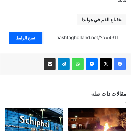
بذلك”
قناع الفم في هولندا
نسخ الرابط
فيسبوك
‫X
ماسنجر
واتساب
تيلقرام
مشاركة عبر البريد
مقالات ذات صلة