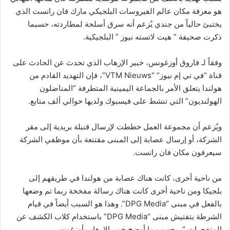
هو معرفة مكان عالم الفيروسات البلجيكي مارك فان رانست الذي
يختبئ حالياً من جندي يُزعم أنه سرق أسلحة لمطاردته، حسبما
ذكرت صحيفة ” هيت لاتسته نيوز ” البلجيكية.
وفقاً لـ فاروق أوزغونس، خبير الإرهاب الذي تحدث عن الحادث على
قناة “في تي إم نيوز” “VTM Nieuws”، فإن التهديد القادم من
هولندا يتعلق الأمر بالجماعة اليمينية المتطرفة “المناضلون
الهولنديون” التي تنشط على فيسبوك ولديها حوالي ألف متابع.
ويُزعم أن مجموعة العمل خططت لإرسال قنبلة بريدية إلى مقر
الشركة، أو إرسال عصابة إلى المبنى مقتنعة بأن موظفي الشركة
سيعرفون مكان فان رانست.
من ناحية أخرى، كانت هناك عصابة من هولندا في طريقهم إلى
بلجيكا ومن ناحية أخرى كانت هناك رسالة مفخخة ربما تم وضعها
بالفعل في مبنى “DPG Media”. وهذا هو السبب أيضاً في قيام
الشرطة بتفتيش مبنى “DPG Media” باستخدام كلاب الكشف عن
المتفجرات “، بحسب ما أوضح خبير الإرهاب أوزغونس.