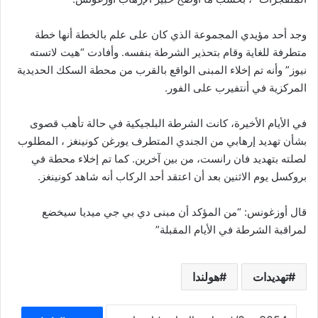
وجد أحد مؤيدي المجموعة الذي كان على علم بالخطة أنها خطة
متطرفة للغاية وقام بتحذير الشرطة بنفسه. وأفادت “هيت لاتسته
نيوز” وأنه تم إخلاء المبنى الواقع بالقرب من محطة السكك الحديدية
المركزية في أنتفيرب على الفور.
في الأيام الأخيرة، كانت الشرطة البلجيكية في حالة تأهب قصوى
بشأن تهديد إرهابي من الجندي المتطرف يورغن كونينغز ، المطلوب
لصلته بتهديد فان رانست، من بين آخرين. كما تم إخلاء محطة في
بروكسل يوم الاثنين بعد أن اعتقد أحد الركاب أنه شاهد كونينغز.
قال أوزغونس: “من المؤكد أن مبنى دي بي جي ميديا ​​سيخضع
لمراقبة الشرطة في الأيام المقبلة”
تهديدات
هولندا