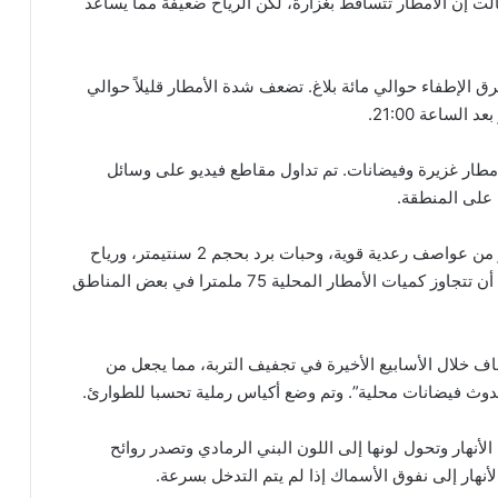
لت إن الأمطار تتساقط بغزارة، لكن الرياح ضعيفة مما يساعد
فة الطوارئ في فرق الإطفاء حوالي مائة بلاغ. تضعف شدة الأمطار قليلاً حوالي
مطار غزيرة وفيضانات. تم تداول مقاطع فيديو على وسائل
 على المنطقة.
وفقا لمعهد الأرصاد الجوية الهولندي (KNMI)، تم تحذير من عواصف رعدية قوية، وحبات برد بحجم 2 سنتيمتر، ورياح
تصل سرعتها إلى 75 كيلومترا في الساعة. من المتوقع أن تتجاوز كميات الأمطار المحلية 75 ملمترا في بعض المناطق
ف خلال الأسابيع الأخيرة في تجفيف التربة، مما يجعل من
دوث فيضانات محلية”. وتم وضع أكياس رملية تحسبا للطوارئ.
نهار وتحول لونها إلى اللون البني الرمادي وتصدر روائح
هار إلى نفوق الأسماك إذا لم يتم التدخل بسرعة.