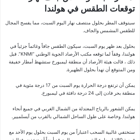
توقعات الطقس في هولندا
سيتوقف المطر بحلول منتصف نهار اليوم السبت، مما يفسح المجال
للطقس المشمس والجاف.
بحلول بعد ظهر يوم السبت، سيكون الطقس جافاً وغائماً جزئياً في
هولندا، وفقاً لما توقعه مكتب الأرصاد الجوية الوطني “KNMI”. قبل
ذلك ، قالت هيئة الأرصاد أن منطقة ليمبورخ ستشهظ أمطار خفيفة
ومن المتوقع أن تهدأ بحلول الظهيرة.
يمكن أن ترتفع درجة الحرارة يوم السبت من 17 درجة مئوية في
منطقة بحر فادن إلى 24 درجة دافئة في ليمبورخ.
يمكن الشعور بالرياح المعتدلة من الشمال الغربي في جميع أنحاء
هولندا. وخاصة على طول الساحل الشمالي بالقرب من آيسلميير.
ستختفي غالبية السحب اعتباراً من يوم السبت بحلول يوم الأحد مع
فرصة 80٪ لسطوع الشمس. ومن المتوقع أيضاً أن تنخفض فعالية