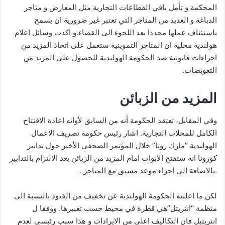
المحكمة و تأمل باقي القطاعات التجارية مثل المعارض و متاجر
الدباغة و العديد من المتاجر التي تعتبر غير ضرورية ان يسمح
باستئناف عملها مجددا بعد اللجوء الى القضاء.و اكدت وسائل اعلام
هولندية محلية ان المتاجر التموينية ستعمل على اتخاذ المزيد من
اجراءات قانونية ضد الحكومة الهولندية للحصول على المزيد من
التعويضات.
المزيد من الزبائن
وفي المقابل، تعتقد الحكومة أنه من السابق لأوانه اعادة الافتتاح
الكامل للمحلات التجارية. اشار رئيس حكومة تصريف الاعمال
الهولندية “مارك روتا” خلال المؤتمر الصحفي الأخير حول تدابير
كورونا انه ستفتح الابواب امام المزيد من الزبائن بعد الالتزام بالتدابير
.بالاضافة الى اجراء موعد مسبق مع المتاجر .
لكن ما اعلنته الحكومة الهولندية عن تخفيف من القيود بالنسبة الى
منظمة “انتريتل”هي قطرة في محيط حسب تعبيرها. ووفقا ل
انتريتيل فان التكاليف اعلى من الايرادات و هذا سبب رئيسي لعدم