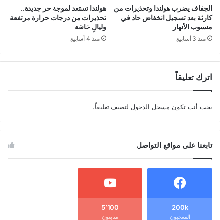
الجفاف يضرب هولندا وتحذيرات من
هولندا تستعد لموجة حر جديدة..
كارثة بعد تسجيل انخفاض حاد في
تحذيرات من درجات حرارة مرتفعة
منسوب الأنهار
وليالٍ خانقة
منذ 3 أسابيع
منذ 4 أسابيع
اترك تعليقاً
يجب أنت تكون
مسجل الدخول
لتضيف تعليقاً.
تابعنا على مواقع التواصل
5٬100
200k
المعجبون
متابعون