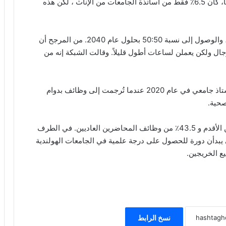
وقالت المنظمة إنه عندما تأسست الشبكة قبل 20 عاماً، كان 6.5٪ فقط من أساتذة الجامعات من الإناث ، لكن هذه
الهدف التالي هو الوصول إلى الثلث بحلول عام 2025، والوصول إلى نسبة 50:50 بحلول عام 2040. من المرجح أن
ل ولكن يعملن لساعات أطول قليلاً. وقالت الشبكة إنه من
وأعلنت الجامعات الهولندية أن لديها ما يعادل 3008 أستاذ جامعي في عام 2020 عندما تُرجمت إلى وظائف بدوام
تشغل النساء أيضاً أكثر من 30٪ من وظائف المحاضرين الأقدم و 43.5٪ من وظائف المحاضرين العاديين. في الطرف
ي يبدأن دورة للحصول على درجة علمية في الجامعات الهولندية
نسخ الرابط