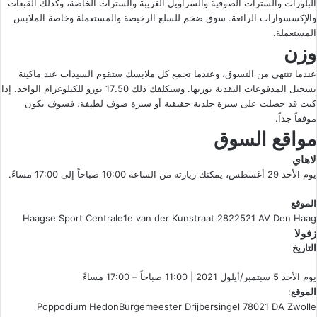
البلوزات والسترات الصوفية والسراويل الغريبة والسترات الخاصة، وكذلك القبعات
والإكسسوارات الرائعة. سوق ضخم للسلع الرخيصة والمستعملة وخاصة الملابس
المستعملة.
وزن
عندما تنتهي من التسوق، وعندما تجمع كل ملابسك ستقوم السيدات عند ماكينة
تسجيل المدفوعات النقدية بوزنها. وسيكلفك ذلك 17.50 يورو للكيلوغرام الواحد. إذا
كنت قد حصلت على سترة جلدية حقيقية أو سترة صوف لطيفة، فسوف تكون
موفقاً جداً.
مواقع السوق
لاهاي
يوم الأحد 29 أغسطس، يمكنك زيارته من الساعة 10:00 صباحاً إلى 17:00 مساءً.
الموقع
Haagse Sport Centrale1e van der Kunstraat 2822521 AV Den Haag
زفولا
التاريخ
يوم الأحد 5 سبتمبر/أيلول 2021 | 11:00 صباحاً – 17:00 مساءً
الموقع
:
Poppodium HedonBurgemeester Drijbersingel 78021 DA Zwolle