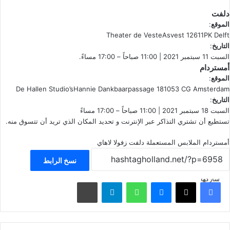
دلفت
الموقع
:
Theater de VesteAsvest 12611PK Delft
التاريخ
:
السبت 11 سبتمبر 2021 | 11:00 صباحاً – 17:00 مساءً.
أمستردام
الموقع
:
De Hallen Studio’sHannie Dankbaarpassage 181053 CG Amsterdam
التاريخ
:
السبت 18 سبتمبر 2021 | 11:00 صباحاً – 17:00 مساءً
تستطيع أن تشتري
التذاكر عبر الإنترنت
و تحديد المكان الذي تريد أن تتسوق منه.
أمستردام
الملابس المستعملة
دلفت
زفولا
لاهاي
نسخ الرابط
شاركها
فيسبوك
‫X
ماسنجر
واتساب
تيلقرام
مشاركة عبر البريد