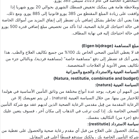
المخاطرة الخاصة في عام 2023 سيبقى 385 يورو.
وملاحظة هامة هي يمكنك تخفيض قسطك الشهري بحوالي 20 يورو شهريا إذا
وافقت على زيادة المبلغ المقتطع من 385 يورو قانونيا إلى 885 يورو. ومع ذلك،
هذا يعني أنك تخاطر بشكل إضافي بأن تضطر إلى إنفاق المزيد من أموالك الخاصة
في حالة احتياجك للرعاية الصحية، لذا تأكد من تخصيص مبلغ إضافي قدره 500 يورو
في حالة احتياجك إليه في نهاية المطاف.
مبلغ المساهمة (Eigen bijdrage)
قد لا يغطي التأمين الصحي الخاص بك 100% من جميع تكاليف العلاج والطب. هذا
يعني أنك قد تضطر إلى دفع “مساهمة خاصة” (مساهمة فردية)، وبالتالي جزء من
تكاليف بعض الأدوية أو العلاجات المتخصصة.
السياسة العينية والاسترداد والجمع والميزانية
(Natura, restitutie, combinatie and budget)
السياسة العينية (natura):
من المهم أن تعرف، يوجد عدة أنواع مختلفة من وثائق التأمين الأساسية في هولندا
للاختيار من بينها. من خلال السياسة العينية (natura) ، لن يتم تعويضك إلا عن
الرعاية المقدمة من قِبل مقدمي الرعاية الصحية الذين لديهم عقد مع شركة التأمين
الصحي الخاصة بك. إذا كنت ترغب في الذهاب إلى مكان آخر ، فسوف يتعين عليك
دفع (جزء من) التكاليف بنفسك.
سياسة الاسترداد (restitutie):
يمكنك الحصول على العلاج من قبل أي مقدم رعاية صحية والحصول على تغطية من
شركة التأمين الخاصة بك ، ولكنك ستدفع قسطًا أعلى في المقابل.