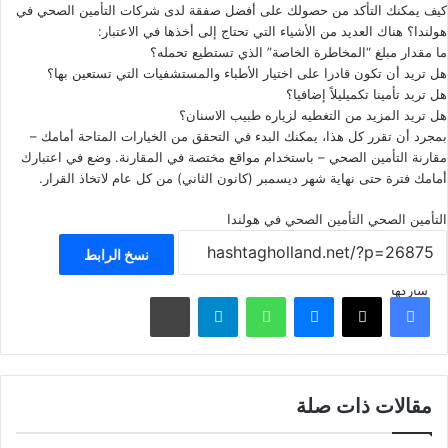
كيف يمكنك التأكد من حصولك على أفضل صفقة لدى شركات التأمين الصحي في
هولندا؟ هناك العديد من الأشياء التي تحتاج إلى أخذها في الاعتبار:
ما مقدار مبلغ “المخاطرة الخاصة” الذي تستطيع تحمله؟
هل تريد أن تكون قادرا على اختيار الأطباء والمستشفيات التي تستعين بها؟
هل تريد تأمينا تكميليلاً إضافيا؟
هل تريد المزيد من التغطيه لزياره طبيب الاسنان؟
بمجرد أن تقرر كل هذا، يمكنك البدء في التحقق من الخيارات المتاحة أمامك –
مقارنة التأمين الصحي – باستخدام مواقع مختصة في
المقارنة
. وضع في اعتبارك
أمامك فترة حتى نهاية شهر ديسمبر (كانون الثاني) من كل عام لاتخاذ القرار.
التأمين الصحي
التأمين الصحي في هولندا
نسخ الرابط
شاركها
فيسبوك
‫X
ماسنجر
واتساب
تيلقرام
مشاركة عبر البريد
مقالات ذات صلة