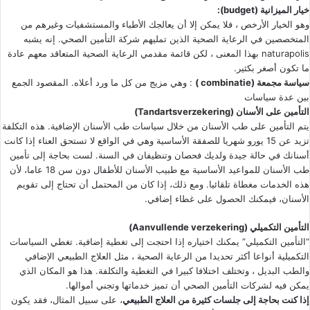
خيار الميزانية (budget):
وهو الخيار الأرخص ، فلا يمكن إلا أن يعالجك الأطباء والمستشفيات وغيرهم من
المتخصصين في الرعاية الصحية الذين تمليهم شركة التأمين الصحي. إنه يشبه
naturapolis بهذا المعنى ، لكن قائمة مقدمي الرعاية الصحية المتعاقد معهم عادة
ما تكون أصغر بكثير.
سياسة مجمعة (combinatie )
: وهي مزيج من كل ما ورد أعلاه. المقصود الجمع
بين عدة سياسات
التأمين على الأسنان (Tandartsverzekering)
يتم التأمين على طب الأسنان من خلال سياسات طب الأسنان الإضافية. هذه التكلفة
تزيد عن 15 يورو شهريا للصفقة الأساسية وهي في الواقع لا تستحق العناء إذا كانت
أسنانك في حالة جيدة ولديك فحصان وتنظيفان في السنة. لست بحاجة إلى تأمين
طب الأسنان للمواعيد الأساسية مع طبيب الأسنان للأطفال دون سن 18 عاما، لأن
هذه الخدمات مغطاة تلقائيا. ومع ذلك، إذا كان من المحتمل أن تحتاج إلى تقويم
الأسنان، فيمكنك الحصول على غطاء إضافي.
التأمين التكميلي (Aanvullende verzekering)
“التأمين التكميلي” يمكنك اختياره إذا احتجت إلى تغطية إضافية. تغطي السياسات
التكميلية أنواعا أكثر تحديدا من الرعاية الصحية ، مثل العلاج الطبيعي الإضافي
والطب البديل ، وتختلف اختلافا كبيرا في التغطية والتكلفة. هذا هو المكان الذي
يمكن فيه لشركات التأمين الصحي أن تميز خدماتها وتجني أموالها.
إذا كنت بحاجة إلى جلسات كثيرة من العلاج الطبيعي
، على سبيل المثال، فقد يكون