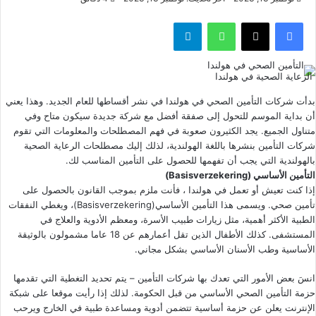
فيسبوك
‫X
واتساب
تيلقرام
الرعاية الصحية في هولندا
بدأت
شركات التأمين الصحي في هولندا
في نشر أقساطها للعام الجديد. وهذا يعني
أن بداية الموسم للتحول إلى صفقة أفضل مع شركة جديدة سيكون متاح وفي
متناول الجميع. يجد الكثيرون صعوبة في فهم المصطلحات والمعلومات التي تقوم
شركات التأمين بنشرها باللغة الهولندية، لذلك إليك مصطلحات الرعاية الصحية
بالهولندية التي يجب أن تفهمها للحصول على التأمين المناسب لك.
التأمين الأساسي (Basisverzekering)
إذا كنت تعيش أو تعمل في هولندا ، فأنت ملزم بموجب القانون بالحصول على
تأمين صحي. ويسمى هذا التأمين الأساسي(
Basisverzekering
)، ويغطي النفقات
الطبية الأكثر أهمية، مثل زيارات طبيب الأسرة، ومعظم الأدوية والعلاج في
المستشفى. كذلك الأطفال الذين تقل أعمارهم عن 18 عاما مشمولون بالوثيقة
الأساسية وطب الأسنان الأساسي بشكل مجاني.
انسَ بعض الأمور التي تعدك بها شركات التأمين – يتم تحديد التغطية التي تقدمها
حزمة التأمين الصحي الأساسي من قبل الحكومة. لذلك إذا رأيت موقعا على شبكة
الإنترنت يعلن عن حزمة أساسية تتضمن أدوية ومساعدة طبية في الخارج ويرحب