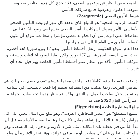
بالجميع بغض النظر عن وضعهم الصحي، فلا تنخدع. كل هذه العناصر مطلوبة
بموجب القانون وتعرضها جميع شركات التأمين.
قسط التأمين الصحي (Zorgpremie)
“قسط الرعاية الصحية” هو المبلغ الذي تدفعه كل شهر لبوليصة التأمين الصحي
الأساسي. الأمر متروك لشركات التأمين الصحي نفسها في وضع التكلفة التي
تتقاضاها، على الرغم من أن الحكومة تعطي مؤشرا واسعا عما تتوقع أن تكون
أقساط التأمين في العام التالي في ميزانيتها.
هذا العام، تتوقع الحكومة ارتفاع أقساط التأمين بنحو 12 يورو شهريا كحد أقصى،
بحيث تصل الدفعة الشهرية إلى 137 يورو. ولكن نظرا لوجود اختلافات واسعة بين
شركات التأمين، تأكد من انتظار نشر أقساط التأمين الخاصة بهم قبل اتخاذ أي
قرارات.
إذا دفعت قسطا سنويا كاملا دفعة واحدة مقدما، فسيتم تقديم خصم صغير لك. في
الماضي القريب، ربما تمكنت من المطالبة بخصم إذا قمت بالتسجيل في سياسة
معينة من خلال صاحب العمل أو النادي. ولكن تم حظر هذه التخفيضات الجماعية
اعتباراً من العام 2023 فصاعدا.
مبلغ المخاطرة الخاصة (Eigen risico)
المبلغ المقتطع” هو “عنصر المخاطرة الفردية”، وهو مبلغ من المال يتعين على كل
مواطن (باستثناء الأطفال) إنفاقه مقابل تكاليف الرعاية الصحية الأساسية، قبل أن
يبدأ التأمين في تغطية تلك التكاليف مثل شراء الأدوية والدخول إلى المشفى. وهو
مبلغ ثابت ينطبق على كل مواطن أو مقيم في هولندا، وهنا تجدر الإشارة أن مبلغ