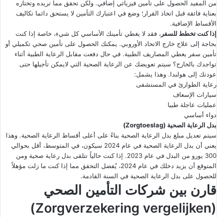
من المفيد الحصول على تأمين فيزيائي إضافي. ولكن تحقق مما تريده وتختاره
بعناية فائقة قبل اتخاذ القرار؛ وضع في اعتبارك التأمين لا يستحق دائما تكاليف
الأقساط الإضافية.
إذا كنت تخطط للسفر
، فقد لا يغطي تأمينك الأساسي كل شيء، خاصة إذا كنت
بحاجة إلى علاج خارج الاتحاد الأوروبي. يمكنك الحصول على تأمين صحي تكميلي أو
تأمين سفر يغطي المصاريف الطبية. في حال دفعت مقابل الرعاية الطبية أثناء
تواجدك بالخارج؟ سيتم تعويضك عن الرعاية الصحية التي لايمكن تأجيلها حتى
عودتك إلى هولندا. وهذا يشمل:
رعاية الطوارئ في المستشفى
سيارات الإسعاف
عمليات عاجلة طبيا
دواء أساسي
بدل الرعاية الصحية (Zorgtoeslag)
سيتم تعديل مبلغ بدل الرعاية الصحية بناءً على أعلى أقساط الرعاية الصحية. وهذا
يعني أن بدل الرعاية الصحية في عام 2024 سيكون، في المتوسط، أقل بحوالي
300 يورو من البدل في عام 2023. إذا كنت حالياً تتلقى بدل رعاية صحية ومن
المتوقع أن يزيد دخلك في عام 2024، يُفضل التحقق مما إذا كنت ما زلت مؤهلاً
للحصول على بدل الرعاية الصحية في السنة القادمة.
قارن بين شركات التأمين الصحي
(Zorgverzekering vergelijken)