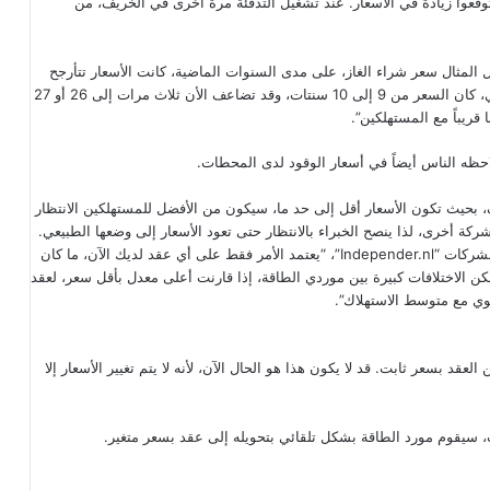
غير أن يتوقعوا زيادة في الأسعار. عند تشغيل التدفئة مرة أخرى في الخريف، من
المثال سعر شراء الغاز، على مدى السنوات الماضية، كانت الأسعار تتأرجح
بين 16 و 18 سنتاً لكل متر مكعب. بينما في أبريل من العام الماضي، كان السعر من 9 إلى 10 سنتات، وقد تضاعف الأن ثلاث مرات إلى 26 أو 27
قريباً مع المستهلكين”.
احظه الناس أيضاً في أسعار الوقود لدى المحطات.
 بحيث تكون الأسعار أقل إلى حد ما، سيكون من الأفضل للمستهلكين الانتظار
ركة أخرى، لذا ينصح الخبراء بالانتظار حتى تعود الأسعار إلى وضعها الطبيعي.
وبحسب لـ يوريس كوريكهوف من الموقع المختص بالمقارنات بين الشركات “Independer.nl”، “يعتمد الأمر فقط على أي عقد لديك الآن، ما كان
ن الاختلافات كبيرة بين موردي الطاقة، إذا قارنت أعلى معدل بأقل سعر، لعقد
عقد بسعر ثابت. قد لا يكون هذا هو الحال الآن، لأنه لا يتم تغيير الأسعار إلا
 سيقوم مورد الطاقة بشكل تلقائي بتحويله إلى عقد بسعر متغير.