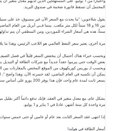
واعتباراً من 1 يوليو، على المستهلكين الذين لديهم معدل مت
المحتمل أن تسقط فاتورة ضخمة في صندوق البريد.
يقول شلاجوين: “ما يحدث مع السعر الآن غير مسبوق، خذ على سبيل 
سنتاً، هذه هي أسعار الشراء للموردين، ومن المنطقي أن يتم تداولها 
مرة أخرى، يعتبر سعر النفط العالمي هو اللاعب الرئيس، وهذا ما يل
وبحسب خبراء هناك أحتمال أن ينخفض ​​السعر قليلاً في فصل الصيف،
بعض الوقت حتى يبرموا عقداً جديداً مع شركات الطاقة أو التبديل بش
يمكن أن تكسبه في العام الماضي، لقد خسرته الآن، وهذا واضح “، لك
بسعر ثابت لمدة عام واحد، فإن هذا يوفر 200 يورو على أساس سنوي مع متوسط ​​الاستهلاك”.
بشكل عام، مع معدل متغير في العقد، فإنك تدفع دائماً أكثر بقليل من ال
مرة واحدة كل ستة أشهر، عادةً في 1 يناير و 1 يوليو.
إذا انتهى عقد السعر الثابت بعد عام أو عامين أو حتى خمس سنوات،
أسعار الطاقة في هولندا