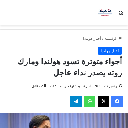
بحث عن
الق
الرئيسية
/
أخبار هولندا
أخبار هولندا
أجواء متوترة تسود هولندا ومارك
روته يصدر نداء عاجل
نوفمبر 23, 2021
آخر تحديث: نوفمبر 23, 2021
2 دقائق
فيسبوك
‫X
واتساب
تيلقرام