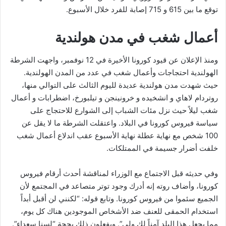
توقع ما بين 615 و 715 إصابة للفرد خلال الأسبوع.
أعمال شغب في مدن هولندية
ومنذ الإعلان عن قيود كورونا الأخيرة في 12 نوفمبر، واجهت الشرطة
الهولندية احتجاجات وأعمال شغب في عدد من المدن الهولندية.
حيث شهدت مدن هولندية عديدة لليوم الثالث على التوالي منها،
روتردام لاهاي و انشخيده و خرونينجن و تيلبورخ، اضطرابات و أعمال
شغب ليلاً حيث نزل مئات الشباب إلى الشوارع للاحتجاج على
سياسة فيروس كورونا في البلاد. واعتقلت الشرطة ما لا يقل عن
100 شخص مع نهاية عطلة نهاية الأسبوع عقب اندلاع أعمال شغب
خلفت أضرار جسيمة في الممتلكات.
وفي حديثه قبل الاجتماع مع الوزراء لمناقشة أحدث أرقام فيروس
كورونا، وأضاف روته إنه أدرك وجود توتر متصاعد في المجتمع لأن
الجميع سئموا من فيروس كورونا. وتابع قوله: “لكنني لن أقبل أبداً
استخدام الحمقى للعنف ضد الأشخاص الموجودين هناك كل يوم،
مما يجعل هذا البلد آمناً لك ولي”. ويفعلون ذلك بحجة “لسنا سعداء”.