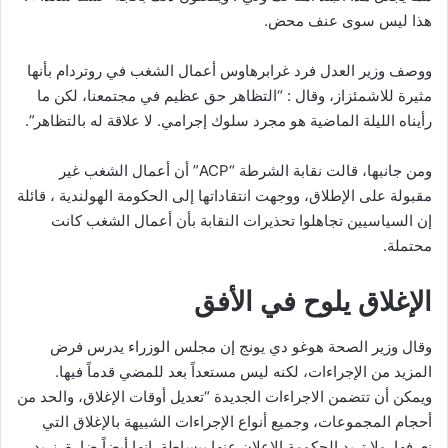
هذا ليس سوى عنف محض.
ووصف وزير العدل فرد غرابرهاوس أعمال الشغب في روتردام بأنها
مثيرة للاشمئزاز، وقال : “التظاهر حق عظيم في مجتمعنا، لكن ما
رأيناه الليلة الماضية هو مجرد سلوك إجرامي. لا علاقة له بالتظاهر”.
ومن جانبها، قالت نقابة الشرطة “ACP” أن أعمال الشغب غير
مقبولة على الإطلاق، ووجهت انتقاداتها إلى الحكومة الهولندية ، قائلة
إن السياسيين تجاهلوا تحذيرات النقابة بأن أعمال الشغب كانت
محتملة.
الإغلاق يلوح في الأفق
وقال وزير الصحة هوغو دي يونج إن مجلس الوزراء يدرس فرض
المزيد من الإجراءات، لكنه ليس مستعداً بعد للمضي قدماً فيها.
ويمكن أن تتضمن الاجراءات الجديدة “تعديل أوقات الإغلاق، والحد من
أحجام المجموعات، وجميع أنواع الإجراءات الشبيهة بالإغلاق التي
نعرفها. ولا تريد الحكومة الإعلان عنها ببساطة. إنها أيضاً ضارة. نريد