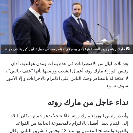
مارك روته ووزير الصحة هوغو دي يونج في مؤتمر صحفي حول تدابير كورونا في هولندا
بعد ثلاث ليال من الاضطرابات في عدة بلدات ومدن هولندية، أدان
رئيس الوزراء مارك روته أعمال الشغب ووصفها بأنها “عنف خالص” ،
لا علاقة له بالتظاهر وحث الناس على الالتزام بالاجراءات و إلا الأمور
سوف تسوء.
نداء عاجل من مارك روته
وأصدر رئيس الوزراء مارك روته نداءً عاجلاً يدعو جميع سكان البلاد
إلى القيام بعمل أفضل بالالتزام بالمجموعة الحالية من القواعد
والقيود والنصائح المعمول بها منذ 13 نوفمبر / تشرين الثاني. وقال