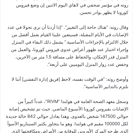
روته في مؤتمر صحفي في لاهاي اليوم الاثنين إن وضع فيروس
كورونا لا يظهر بوادر تحسن.
وقال روته: “هناك حاجة إلى التغيير”. “إذا أردنا أن نرى تحولا في عدد
الإصابات في الأيام المقبلة، فسيتعين علينا القيام بعمل أفضل من
خلال الالتزام بالإجراءات الأساسية.” يشمل ذلك البقاء في المنزل
وإجراء اختبار عند ظهور أعراض عدوى فيروس كورونا، والعمل من
المنزل قدر الإمكان، والحفاظ على مسافة 1.5 متر من الآخرين،
وخفض عدد زوار المنزل اليوميين على أربعة”.
وأوضح روته: “في الوقت نفسه، لاحظ [فريق إدارة التفشي] أننا لا
نلتزم بالتدابير الأساسية”.
وسجل معهد الصحة العامة في هولندا “RIVM”، عدداً كبيراً من
الإصابات بفيروس كورونا الأسبوع الماضي. حيث تم تشخيص إصابة
حوالي 147500 شخص بالعدوى. وهذا يعادل حوالي 842 حالة جديدة
لكل 100000 مقيم في هولندا. وهو ما يتجاوز بكثير السيناريو الأسوأ
الذي طرحه المركز الأوروبي للوقاية من الأمراض ومكافحتها الذي