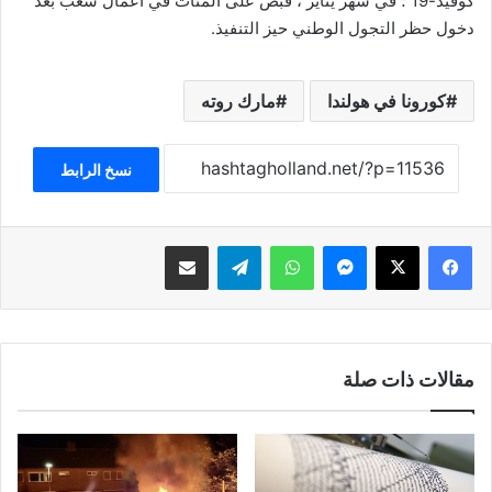
كوفيد-19 ؛ في شهر يناير ، قُبض على المئات في أعمال شغب بعد
دخول حظر التجول الوطني حيز التنفيذ.
كورونا في هولندا
مارك روته
نسخ الرابط
فيسبوك
‫X
ماسنجر
واتساب
تيلقرام
مشاركة عبر البريد
مقالات ذات صلة