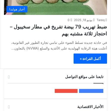
أخبار هولندا
Tareq
يونيو 18, 2025
0
ضبط تهريب 79 بيضة تفريخ في مطار سخيبول –
احتجاز ثلاثة مشتبه بهم
في حادثة جديدة تسلط الضوء على تنامي تجارة الطيور غير القانونية،
أعلنت هيئة الرقابة الهولندية على الأغذية والسلع (NVWA) بالتعاون…
أكمل القراءة »
تابعنا على مواقع التواصل
200k
المعجبون
5٬100
متابعون
الأخبار الاقتصادية