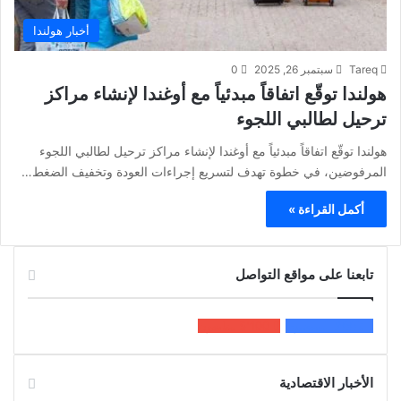
أخبار هولندا
Tareq
سبتمبر 26, 2025
0
هولندا توقّع اتفاقاً مبدئياً مع أوغندا لإنشاء مراكز
ترحيل لطالبي اللجوء
هولندا توقّع اتفاقاً مبدئياً مع أوغندا لإنشاء مراكز ترحيل لطالبي اللجوء
المرفوضين، في خطوة تهدف لتسريع إجراءات العودة وتخفيف الضغط…
أكمل القراءة »
تابعنا على مواقع التواصل
200k
المعجبون
5٬100
متابعون
الأخبار الاقتصادية