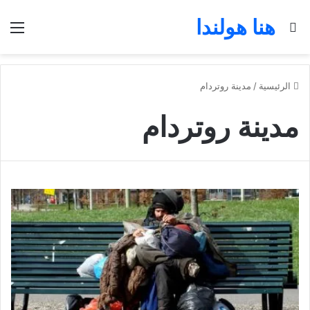
هنا هولندا
بحث عن
الق
الرئيسية
/
مدينة روتردام
مدينة روتردام