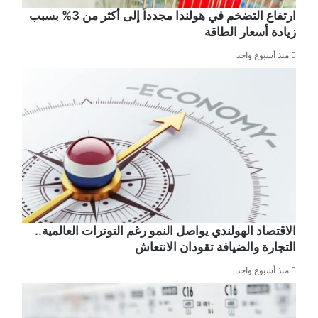
ارتفاع التضخم في هولندا مجدداً إلى أكثر من 3% بسبب
زيادة أسعار الطاقة
منذ أسبوع واحد
الاقتصاد الهولندي يواصل النمو رغم التوترات العالمية..
التجارة والضيافة تقودان الانتعاش
منذ أسبوع واحد