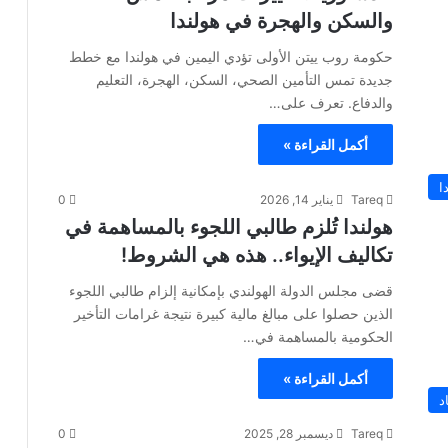
والسكن والهجرة في هولندا
حكومة روب ييتن الأولى تؤدي اليمين في هولندا مع خطط
جديدة تمس التأمين الصحي، السكن، الهجرة، التعليم
والدفاع. تعرف على…
أكمل القراءة »
ا
Tareq
يناير 14, 2026
0
هولندا تُلزم طالبي اللجوء بالمساهمة في
تكاليف الإيواء.. هذه هي الشروط!
قضى مجلس الدولة الهولندي بإمكانية إلزام طالبي اللجوء
الذين حصلوا على مبالغ مالية كبيرة نتيجة غرامات التأخير
الحكومية بالمساهمة في…
أكمل القراءة »
د
Tareq
ديسمبر 28, 2025
0