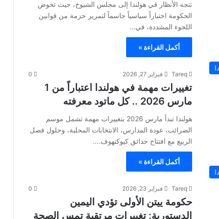
تتجه الأنظار في هولندا إلى مجلس الشيوخ، حيث تخوض
الحكومة اختباراً سياسياً حاسماً لتمرير حزمة من قوانين
اللجوء المشددة، في…
أكمل القراءة »
ا
Tareq
فبراير 27, 2026
0
تغييرات مهمة في هولندا اعتباراً من 1
مارس 2026 .. كل ماتود معرفته
هولندا تبدأ مارس 2026 بتغييرات مهمة تشمل موسم
الضرائب، عودة المدارس، الانتخابات المحلية، وحلول فصل
الربيع مع افتتاح حدائق كيوكنهوف.…
أكمل القراءة »
ا
Tareq
فبراير 23, 2026
0
حكومة ييتن الأولى تؤدي اليمين
الدستورية: تغييرات مرتقبة تمس الصحة