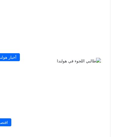
أخبار هولند
اقتصا