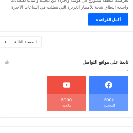
تعرضت منطقة ليمبورخ في هولندا وأجزاء من بلجيكا وألمانيا لفيضانات
واسعة النطاق نتيجة للأمطار الغزيرة التي هطلت في الساعات الأخيرة
أكمل القراءة »
الصفحة التالية
تابعنا على مواقع التواصل
5٬100
200k
المعجبون
متابعون