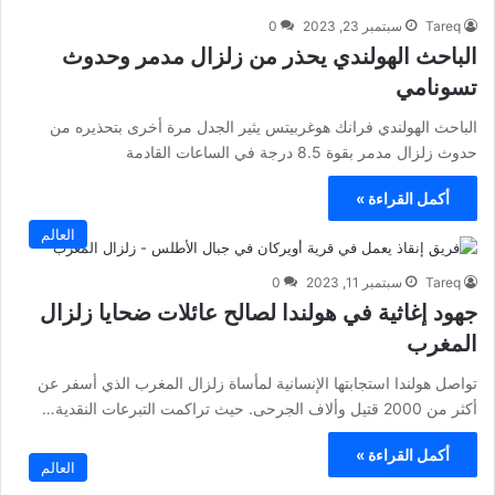
Tareq
سبتمبر 23, 2023
0
الباحث الهولندي يحذر من زلزال مدمر وحدوث
تسونامي
الباحث الهولندي فرانك هوغربيتس يثير الجدل مرة أخرى بتحذيره من
حدوث زلزال مدمر بقوة 8.5 درجة في الساعات القادمة
أكمل القراءة »
العالم
Tareq
سبتمبر 11, 2023
0
جهود إغاثية في هولندا لصالح عائلات ضحايا زلزال
المغرب
تواصل هولندا استجابتها الإنسانية لمأساة زلزال المغرب الذي أسفر عن
أكثر من 2000 قتيل وألاف الجرحى. حيث تراكمت التبرعات النقدية…
أكمل القراءة »
العالم