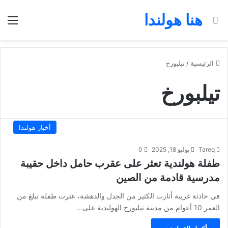
هنا هولندا
بحث عن
الق
الرئيسية
/
تيلبورخ
تيلبورخ
أخبار هولندا
Tareq
يوليو 18, 2025
0
طفلة هولندية تعثر على عقرب حامل داخل حقيبة
مدرسية قادمة من الصين
في حادثة غريبة أثارت الكثير من الجدل والدهشة، عثرت طفلة تبلغ من
العمر 10 أعوام من مدينة تيلبورخ الهولندية على…