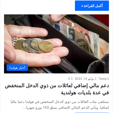
أكمل القراءة »
أخبار هولندا
Tareq
يوليو 14, 2023
0
دعم مالي إضافي لعائلات من ذوي الدخل المنخفض
في عدة بلديات هولندية
ستتلقى مئات العائلات من ذوي الدخل المنخفض في هولندا دعما ماليا
إضافيا. ويأتي الدعم المالي الإضافي بمبلغ 150 يورو شهريا…