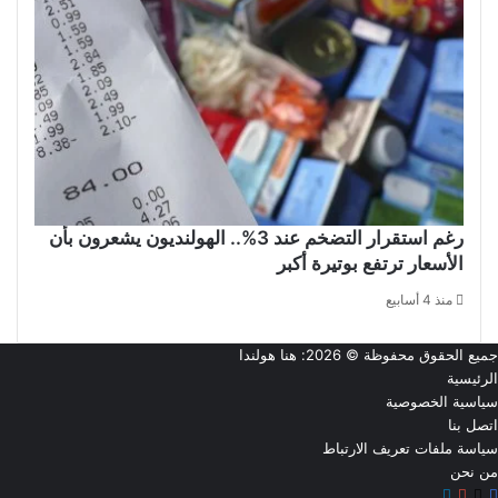
رغم استقرار التضخم عند 3%.. الهولنديون يشعرون بأن
الأسعار ترتفع بوتيرة أكبر
منذ 4 أسابيع
جميع الحقوق محفوظة © 2026:
هنا هولندا
الرئيسية
سياسية الخصوصية
اتصل بنا
سياسة ملفات تعريف الارتباط
من نحن
‫X
فيسبوك
تيلقرام
‫YouTube