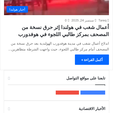
أخبار هولندا
Tareq
سبتمبر 24, 2025
0
أعمال شغب في هولندا إثر حرق نسخة من
المصحف بمركز طالبي اللجوء في هوفدورب
اندلاع أعمال شغب في مدينة هوفدورب الهولندية بعد حرق نسخة من
المصحف أمام مركز طالبي اللجوء، حيث واجهت الشرطة متظاهرين…
أكمل القراءة »
تابعنا على مواقع التواصل
200k
المعجبون
5٬100
متابعون
الأخبار الاقتصادية