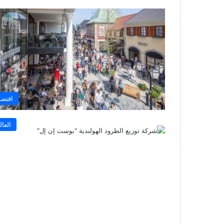
اقتصا
العال