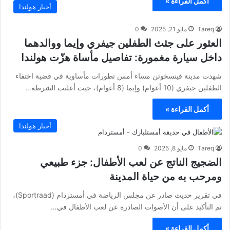
أكمل القراءة »
أخبار هولندا
Tareq
مايو 21, 2025
0
العثور على جثث الطفلين جيفري وإيما ووالدهما
داخل سيارة مغمورة: تفاصيل مأساة هزّت هولندا
شهدت مدينة فينسخوتن مساء أمس تطورات مأساوية في قضية اختفاء
الطفلين جيفري (10 أعوام) وإيما (8 أعوام)، حيث أعلنت الشرطة…
أكمل القراءة »
أخبار هولندا
Tareq
مايو 8, 2025
0
الضجيج الناتج عن لعب الأطفال: جزء طبيعي
ومرحب به من حياة المدينة
في تقرير حديث صادر عن مجلس الرياضة في أمستردام (Sportraad)،
تم التأكيد على أن الأصوات الصادرة عن لعب الأطفال في…
أكمل القراءة »