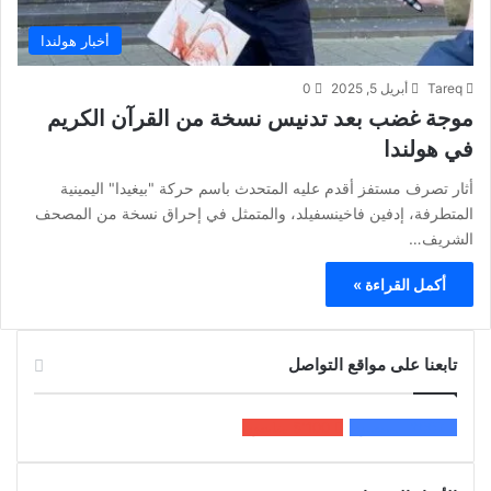
أخبار هولندا
Tareq
أبريل 5, 2025
0
موجة غضب بعد تدنيس نسخة من القرآن الكريم
في هولندا
أثار تصرف مستفز أقدم عليه المتحدث باسم حركة "بيغيدا" اليمينية
المتطرفة، إدفين فاخينسفيلد، والمتمثل في إحراق نسخة من المصحف
الشريف…
أكمل القراءة »
تابعنا على مواقع التواصل
200k
المعجبون
5٬100
متابعون