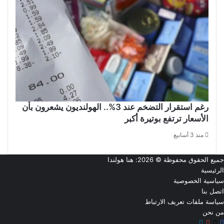
رغم استقرار التضخم عند 3%.. الهولنديون يشعرون بأن
الأسعار ترتفع بوتيرة أكبر
منذ 3 أسابيع
جميع الحقوق محفوظة © 2026:
هنا هولندا
الرئيسية
سياسية الخصوصية
اتصل بنا
سياسة ملفات تعريف الارتباط
من نحن
‫X
فيسبوك
تيلقرام
‫YouTube