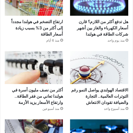
هل تدفع أكثر من اللازم؟ قارن
ارتفاع التضخم في هولندا مجدداً
أسعار الكهرباء والغاز بين أشهر
إلى أكثر من 3% بسبب زيادة
شركات الطاقة في هولندا
أسعار الطاقة
منذ يوم واحد
منذ 6 أيام
الاقتصاد الهولندي يواصل النمو رغم
أكثر من نصف مليون أسرة في
التوترات العالمية.. التجارة
هولندا تعاني من فقر الطاقة..
والضيافة تقودان الانتعاش
وارتفاع الأسعار يزيد الأزمة
منذ أسبوع واحد
منذ أسبوعين