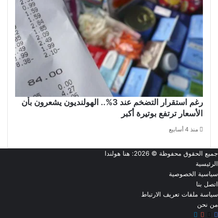
رغم استقرار التضخم عند 3%.. الهولنديون يشعرون بأن
الأسعار ترتفع بوتيرة أكبر
منذ 4 أسابيع
جميع الحقوق محفوظة © 2026:
هنا هولندا
الرئيسية
سياسية الخصوصية
اتصل بنا
سياسة ملفات تعريف الارتباط
من نحن
‫X
فيسبوك
تيلقرام
‫YouTube