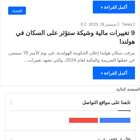
أكمل القراءة »
اقتصاد
Tareq
سبتمبر 18, 2023
0
9 تغييرات مالية وشيكة ستؤثر على السكان في
هولندا
يترقب سكان هولندا إعلان الحكومة الهولندية، في يوم الأمير 19 سبتمبر،
عن خطتها الضريبية والمالية لعام 2024، والتي تشهد تغييرات…
أكمل القراءة »
الصفحة التالية
تابعنا على مواقع التواصل
200k
المعجبون
5٬100
متابعون