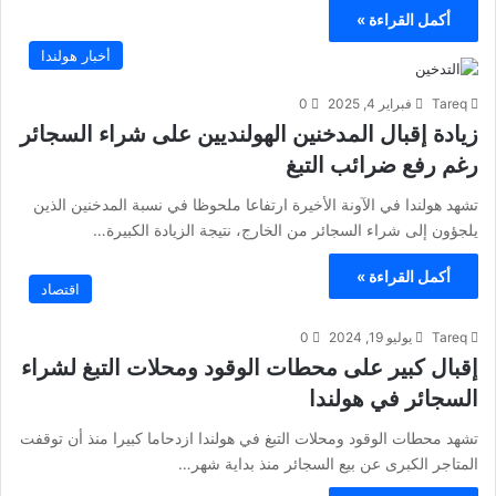
أكمل القراءة »
أخبار هولندا
Tareq
فبراير 4, 2025
0
زيادة إقبال المدخنين الهولنديين على شراء السجائر
رغم رفع ضرائب التبغ
تشهد هولندا في الآونة الأخيرة ارتفاعا ملحوظا في نسبة المدخنين الذين
يلجؤون إلى شراء السجائر من الخارج، نتيجة الزيادة الكبيرة…
أكمل القراءة »
اقتصاد
Tareq
يوليو 19, 2024
0
إقبال كبير على محطات الوقود ومحلات التبغ لشراء
السجائر في هولندا
تشهد محطات الوقود ومحلات التبغ في هولندا ازدحاما كبيرا منذ أن توقفت
المتاجر الكبرى عن بيع السجائر منذ بداية شهر…