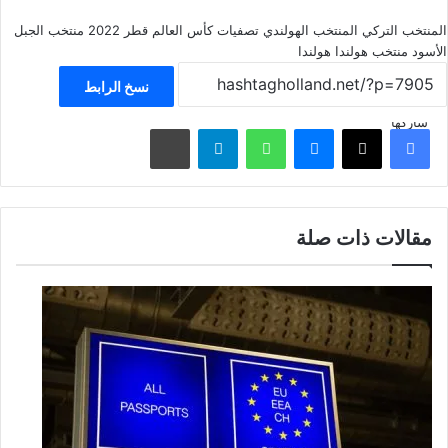
المنتخب التركي
المنتخب الهولندي
تصفيات كأس العالم قطر 2022
منتخب الجبل
الأسود
منتخب هولندا
هولندا
نسخ الرابط
شاركها
فيسبوك
‫X
ماسنجر
واتساب
تيلقرام
مشاركة عبر البريد
مقالات ذات صلة