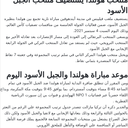
الأسود
يستضيف ملعب فيليبس في مدينة أيندهوفين مباراة نارية تجمع بين هولندا بنظيره
الجبل الأسود، ضمن فعاليات الجولة الخامسة من منافسات تصفيات كأس العالم،
وذلك اليوم السبت 4 سبتمبر 2021.
ويسعى المنتخب البرتقالي إلى العودة إلى مسار الإنتصارات بعد تعادله الأخير مع
المنتخب النرويجي، حيث لم يستفد من تعادل المنتخب التركي في الجولة الرابعة
الإيجابي مع الجبل الأسود.
ويحتل منتخب هولندا المركز الثاني في سلم ترتيب المجموعة وفي جعبته 7 نقاط
خلف تركيا المتصدرة بثماني نقاط.
موعد مباراة هولندا والجبل الأسود اليوم
ومن المقرر أن تنطلق صافرة البداية لمباراة هولندا ضد الجبل الأسود في تمام
الساعة 8:45 مساء بتوقيت أمستردام، بما يوافق 9:45 بتوقيت مكة المكرمة، ويذاع
اللقاء حصرياً عبر فضائيات NPO 1 الهولندي و قنوات بي إن سبورت الرياضية
القطرية .
والجدير ذكره أن تركيا مازالت تتصدر جدول ترتيب المجموعة علي الرغم من التعثر
بالجولتين الثالثة والرابعة وذلك بتعادلها الإيجابي مع لاتفيا والجبل الأسود ولكن ذلك
جعل الصراع يشتعل بين منتخبات المجموعة السابعة فالجميع يملك فرصة التأهل
المباشر أو المنافسة علي الوصافة والتأهل للملحق الأوروبي.