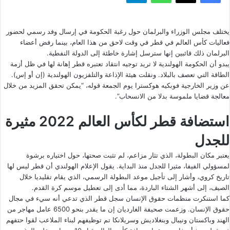
يختلف مجلس الوزراء والبرلمان حول رغبة الحكومة في إرسال وفد رسمي لحضور
فعاليات كأس العالم في قطر في وقت لاحق من هذا العام، بينما رفض أعضاء
البرلمان ذلك قائبين إنها سترسل إشارة خاطئة إلى الدولة النفطية.
يبدو أن الحكومة الهولندية لا تريد توجيه انتقاد تعتبره قطر إهانة لها في ظل أزمة
الطاقة التي تعصف بالبلاد. ونقلت
هيئة الإذاعة والتلفزيون الهولندية (إن أو إس)
.
عن وزير الخارجية فوبكيه هوكسترا يوم الجمعة قوله، “يمكن تحقق المزيد من خلال
معالجة قضايا ملموسة بدلا من الانسحاب”.
استضافة قطر لكأس العالم 2022 مثيرة
للجدل
يعتبر مكان البطولة، الذي تثار مزاعم، لم تثبت صحتها، حول اختياره برشوة
لمسؤولي الفيفا، مثيرا للجدل منذ البداية. يقول الإعلام الهولندي أن قطر ليس لها
تاريخ كروي، وأشار إلى تأجيل موعد البطولة الرسمي، الذي يقام تقليديا خلال
الصيف، إلى أشهر الشتاء الباردة، مما أدى إلى تعطيل موسم كرة القدم.
كما استنكرت منظمات حقوق الإنسان سجل قطر الذي تدعي أنه سيء في مجال
حقوق الإنسان. وزعمت
صحيفة الغارديان
إن ما يقدر بنحو 6500 عامل مهاجر من
الهند وباكستان ونيبال وبنغلاديش وسريلانكا تم توظيفهم لبناء الملاعب لقوا حتفهم