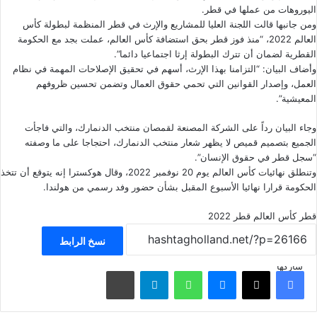
اليوروهات من عملها في قطر.
ومن جانبها قالت اللجنة العليا للمشاريع والإرث في قطر المنظمة لبطولة كأس
العالم 2022، “منذ فوز قطر بحق استضافة كأس العالم، عملت بجد مع الحكومة
القطرية لضمان أن تترك البطولة إرثا اجتماعيا دائما”.
وأضاف البيان: “التزامنا بهذا الإرث، أسهم في تحقيق الإصلاحات المهمة في نظام
العمل، وإصدار القوانين التي تحمي حقوق العمال وتضمن تحسين ظروفهم
المعيشية”.
وجاء البيان رداً على الشركة المصنعة لقمصان منتخب الدنمارك، والتي فاجأت
الجميع بتصميم قميص لا يظهر شعار منتخب الدنمارك، احتجاجا على ما وصفته
“سجل قطر في حقوق الإنسان”.
وتنطلق نهائيات كأس العالم يوم 20 نوفمبر 2022، وقال هوكسترا إنه يتوقع أن تتخذ
الحكومة قرارا نهائيا الأسبوع المقبل بشأن حضور وفد رسمي من هولندا.
قطر
كأس العالم قطر 2022
نسخ الرابط
شاركها
فيسبوك
‫X
ماسنجر
واتساب
تيلقرام
مشاركة عبر البريد