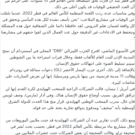
في قطر منذ أن فازت بحق استضافة كأس العالم قبل 10 سنوات، على الرغم من
أن العدد الحقيقي للوفيات قد يكون أعلى من ذلك.
وفي مناسبات عدة، ردت اللجنة المنظمة لكأس العالم في قطر 2022، عندما سُئلت
عن الوفيات في مشاريع الملاعب: “نحن نأسف بشدة لكل هذه المآسي ونحقق في
كل واقعة لضمان تعلم الدروس. لقد حافظنا دائما على الشفافية حول هذه المشكلة
ونتحفظ في الادعاءات غير الدقيقة حول عدد العمال الذين لقوا حتفهم في مشاريعنا
“.
في الأسبوع الماضي، اقترح الحزب الليبرالي “D66” المحلي في أمستردام أن تمنح
المدينة الإذن للبث العام للألعاب فقط، وخلال فترات استراحة ما بين الشوطين
سيتم تسليط الضوء على انتهاكات حقوق الإنسان.
بالإضافة إلى ذلك، أجرى حزب اليسار الأخضر (GL) دعوات مماثلة في روتردام.
وقالت 11 مدينة فرنسية، من بينها باريس ومرسيليا، إنها لن تعرض المباريات على
شاشات كبيرة.
في أبريل / نيسان، قالت الشركات الراعية للمنتخب الهولندي لكرة القدم إنها لن
ترافق الفريق، بسبب أوضاع حقوق الإنسان هناك. وفي آذار (مارس)، وصف لويس
فان غال، مدرب المنتخب الوطني الهولندي، قرار منح هذا الحدث للدولة الشرق
أوسطية بأنه “سخيف” ومدفوع بدوافع تجارية بحتة على حد قوله.
ومع ذلك، أكدت
تقارير
عدة أن الشركات الهولندية قد جنت ملايين اليوروهات من
خلال مشاريع بناء مرتبطة بكأس العالم 2022 في قطر، بحسب بحث نُشر في
صحيفة تراو. وقالت الصحيفة إن بعض الشركات جنت عشرات الملايين من