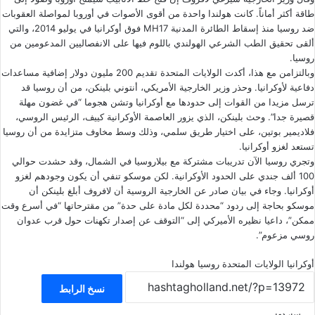
طاقة أكثر أماناً. كانت هولندا واحدة من أقوى الأصوات في أوروبا لمواصلة العقوبات
ضد روسيا منذ إسقاط الطائرة المدنية MH17 فوق أوكرانيا في يوليو 2014، والتي
ألقى تحقيق الطب الشرعي الهولندي باللوم فيها على الانفصاليين المدعومين من
روسيا.
وبالتزامن مع هذا، أكدت الولايات المتحدة تقديم 200 مليون دولار إضافية مساعدات
دفاعية لأوكرانيا. وحذر وزير الخارجية الأمريكي، أنتوني بلينكن، من أن روسيا قد
ترسل مزيدا من القوات إلى حدودها مع أوكرانيا وتشن هجوما “في غضون مهلة
قصيرة جدا”. وحث بلينكن، الذي يزور العاصمة الأوكرانية كييف، الرئيس الروسي،
فلاديمير بوتين، على اختيار طريق سلمي، وذلك وسط مخاوف متزايدة من أن روسيا
تستعد لغزو أوكرانيا.
وتجري روسيا الآن تدريبات مشتركة مع بيلاروسيا في الشمال، وقد حشدت حوالي
100 ألف جندي على الحدود الأوكرانية. لكن موسكو تنفي أن يكون وجودهم لغزو
أوكرانيا. وجاء في بيان صادر عن الخارجية الروسية أن لافروف أبلغ بلينكن أن
موسكو بحاجة إلى ردود “محددة لكل مادة على حدة” من مقترحاتها “في أسرع وقت
ممكن”، داعيا نظيره الأميركي إلى “التوقف عن إصدار تكهنات حول قرب عدوان
روسي مزعوم”.
أوكرانيا
الولايات المتحدة
روسيا
هولندا
نسخ الرابط
شاركها