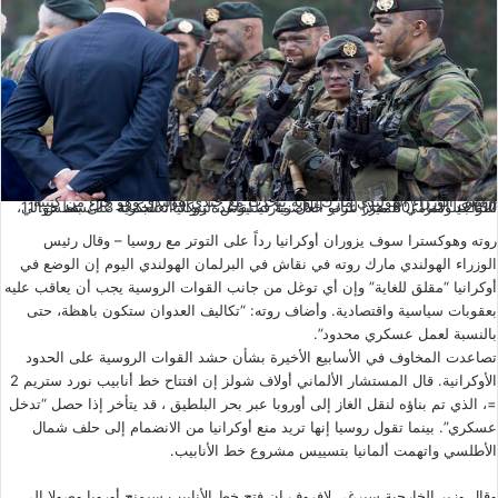
رئيس الوزراء الهولندي مارك روته يتحدث مع جندي هولندي وهو جزء من كتيبة
التواجد الأمامي المعزز للناتو خلال زيارته لقاعدة روكلا العسكرية على بعد حوالي 130 كيلومتراً (80 ميلاً) غرب العاصمة فيلنيوس، ليتوانيا ، الجمعة 3 أغسطس. 11، 2017
روته وهوكسترا سوف يزوران أوكرانيا رداً على التوتر مع روسيا – وقال رئيس
الوزراء الهولندي مارك روته في نقاش في البرلمان الهولندي اليوم إن الوضع في
أوكرانيا “مقلق للغاية” وإن أي توغل من جانب القوات الروسية يجب أن يعاقب عليه
بعقوبات سياسية واقتصادية. وأضاف روته: “تكاليف العدوان ستكون باهظة، حتى
بالنسبة لعمل عسكري محدود”.
تصاعدت المخاوف في الأسابيع الأخيرة بشأن حشد القوات الروسية على الحدود
الأوكرانية. قال المستشار الألماني أولاف شولز إن افتتاح خط أنابيب نورد ستريم 2
=، الذي تم بناؤه لنقل الغاز إلى أوروبا عبر بحر البلطيق ، قد يتأخر إذا حصل “تدخل
عسكري”. بينما تقول روسيا إنها تريد منع أوكرانيا من الانضمام إلى حلف شمال
الأطلسي واتهمت ألمانيا بتسييس مشروع خط الأنابيب.
وقال وزير الخارجية سيرغي لافروف إن فتح خط الأنابيب سيمنح أوروبا وصولا إلى