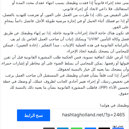
متى تتخذ إجراء قانونياً إذا فقدت وظيفتك بسبب انتهاء عقدك محدد المدة أو
استقالتك، فلا داعي لاتخاذ أي إجراء قانوني.
على النقيض من ذلك، إذا طُردت من العمل على الفور، أو تعرضت للتهديد بالفصل،
أو إذا تم فصلك أثناء الحمل أو في إجازة مرضية طويلة الأجل، فاتصل دائماً بمحامٍ
على الفور.
قد تكون هناك حاجة لاتخاذ إجراءات قانونية عاجلة. إذا تم إنهاء وظيفتك عن طريق
فصل وكالة التأمين “UVW” ويمكنك إثبات أن صاحب العمل الخاص بك لم يف
بالتزاماته القانونية في هذه العملية (الإثبات ، مبدأ التفكير ، إعادة التعيين) ، فيمكن
للمحامي أن ينصحك بكيفية اتخاذ الإجراء.
إذا عُرض عليك اتفاقية تسوية، فمن الحكمة طلب المشورة القانونية قبل أن تقرر
قبولها أو رفضها. يمكن للمحامي أن يسلط الضوء على أي مخاطر أو إشارات حمراء،
وأن ينصحك بما يعنيه كل خيار بالنسبة لحقوقك.
أخيراً، إذا كنت قلقاً بشأن فقدان وظيفتك في المستقبل لأن صاحب العمل يرغب
في تخفيض رتبتك، أو إجراء تغيير أحادي الجانب لظروف عملك، أو وضعك في خطة
تحسين الأداء (PIP)، فاطلب المشورة القانونية بشأن ما يعنيه ذلك بالنسبة لك
حقوق.
وظيفتك في هولندا
نسخ الرابط
شاركها
فيسبوك
‫X
ماسنجر
واتساب
تيلقرام
مشاركة عبر البريد