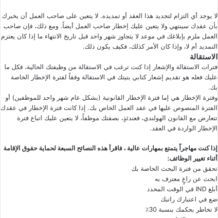
لا يوجد أي التزام لتجديد هذا العقد أو تمديده. لا يتعين على صاحب العمل أن يخبرك
بأن عقدك سينتهي ولا يتعين عليك إخطار صاحب العمل أيضاً. ومع ذلك، فإن صاحب
العمل ملزم بإبلاغك في موعد لا يتجاوز شهر واحد قبل تاريخ الانتهاء ما إذا كان يعتزم
التمديد أم لا، وإذا كان الأمر كذلك، فكيف يكون ذلك.
الاستقالة
فترات الاستقالة والإشعار إذا كنت ترغب في الاستقالة من وظيفتك الحالية، فكل ما
عليك فعله هو تقديم إشعار كتابي بنيتك في الاستقالة وفقاً لفترة الإخطار الخاصة
بك.
وفترة الإخطار هي إما فترة الإخطار القانونية (بشكل عام شهر واحد للموظفين) أو
الفترة المنصوص عليها في عقد العمل الخاص بك. إذا كانت فترة الإخطار في عقدك
تتعارض مع القانون الهولندي، فعندئذٍ، بصفتك موظفاً، لا يتعين عليك اتباع فترة
الإخطار الواردة في العقد.
إذا كنت مهاجراً يتمتع بمهارات عالية ، فاقرأ هذه النصائح السبعة لحماية حقوق الإقامة
أثناء تغيير الوظائف:
تحقق من فترة البحث الخاصة بك
ابحث عن راعٍ معترف به
أبلغ IND في الوقت المحدد
ضع في اعتبارك راتبك
لا تخاطر بحكمك بنسبة 30٪