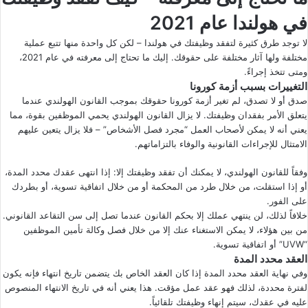
في هولندا عام 2021
لا توجد طرق كثيرة لتفقد وظيفتك في هولندا – لكن كل واحدة منها تتبع عملية
مختلفة ولها آثار مختلفة على حقوقك. إليك ما تحتاج إلى معرفته في عام 2021،
ومتى تتخذ إجراءً.
التغييرات بسبب أزمة كورونا
صدق أو لا تصدق، لم تغير أزمة كورونا حقوقك بموجب القانون الهولندي عندما
يتعلق الأمر بفقدان وظيفتك. لا يزال القانون الهولندي يحمي الموظفين بقوة، مما
يعني أنه لا يمكن لأصحاب العمل “مجرد فصل الأشخاص” – فلا يزال يتعين عليهم
الامتثال للإجراءات القانونية والوفاء بالتزاماتهم.
وفقاً للقانون الهولندي، لا يمكنك أن تفقد وظيفتك إلا: إذا انتهى عقدك محدد المدة،
أو إذا استقلت، من خلال طرد من المحكمة أو من خلال اتفاقية تسوية، أو بطردك
على الفور.
خلافاً لذلك، لن ينتهي عملك إلا بحكم القانون عندما تصل إلى سن التقاعد القانوني.
من بين هؤلاء، لا يمكن الاستغناء عنك إلا من خلال فصل وكالة تأمين الموظفين
“UVW” أو اتفاقية تسوية.
العقد محدد المدة
وفي نهاية العقد محدد المدة إذا كان العقد الخاص بك يتضمن تاريخ انتهاء فإنه يكون
لفترة محددة، لذلك فهو عقد عمل مؤقت. هذا يعني أنه في تاريخ الانتهاء المنصوص
عليه في عقدك، سيتم إنهاء وظيفتك تلقائياً.