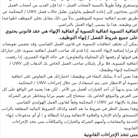
وتستغرق وقتاً طويلاً بالنسبة لأصحاب العمل – لذا فإن العديد من أصحاب العمل
الذين يحتاجون إلى إعادة التنظيم يحاولون تقليل حالات فصل UWV / المحكمة عن
طريق تقديم اتفاقية تسوية للموظفين بدلاً من ذلك مقابل تخلي الموظف (طواعية)
عن وظيفته. هذا ما يسمى إنهاء العمل بالتراضي.
اتفاقية التسوية اتفاقية التسوية أو اتفاقية الإنهاء هي عقد قانوني يحتوي
على جميع شروط الفصل / إنهاء التوظيف.
يمكن أن تختلف اتفاقيات التسوية عن قانون العمل القياسي، وقد تتضمن تعويضات
أو مزايا إضافية لإنهاء الخدمة. إذا قدم لك صاحب العمل اتفاقية تسوية، فإن خياراتك
هي قبولها أو رفضها (أو المحاولة والتفاوض). في حالة الإنهاء القسري، إذا رفضت
اتفاقية التسوية، فلا يزال بإمكان صاحب العمل الخاص بك الذهاب إلى UWV /
المحكمة لإنهاء وظيفتك.
هذا يعني أنه لا يمكنك البقاء في وظيفتك؛ اختياراتك هي التفاوض على اتفاقية
تسوية أو الانتظار حتى يتم استبعادك من خلال إجراءات UWV / المحكمة.
قد يبدو بديهياً أن أحد الخيارات أفضل من الآخر ، لكن هذا يعتمد في الواقع على كل
من العرض والموقع الخاص بك. ستحتاج إلى تقييم مزايا ومخاطر عرض الشركة
مقارنةً بالإنهاء عبر UWV / المحكمة وفقاً لقانون العمل الهولندي القياسي.
وهذا يشمل النظر في شروط ما بعد العقد وكذلك الشروط المالية المتعلقة بالراتب
المستحق وأيام الإجازة والعلاوة الانتقالية ومزايا البطالة و / أو أي مدفوعات إنهاء
الخدمة والمعاشات وأسهم الشركة والخيارات والمكافآت متى تتخذ الإجراءات
القانونية
متى تتخذ الإجراءات القانونية