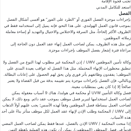
تجنب فجوة الإقامة
استعد للتكامل المدني
الفصل
بإجراءات موجزة الفصل الفوري أو “الطرد على الفور” هو أقسى أشكال الفصل
بموجب قانون العمل الهولندي. على هذا النحو، فإنه يميل إلى استخدامه فقط في
الظروف الأكثر إلحاحاً، مثل السرقة والاختلاس والاحتيال والتهديد أو إساءة معاملة
زملائه الموظفين.
في مثل هذه الظروف، يمكن لصاحب العمل إنهاء عقد العمل دون الحاجة إلى
مراعاة فترة إشعار بفصل الموظف بإجراءات موجزة.
وكالة تأمين الموظفين UWV / إذن المحكمة غير مطلوب لهذا النوع من الفصل ولا
تنطبق محظورات الإنهاء المحتملة. مثل هذا الفصل له عواقب بعيدة المدى على
الموظف؛ يفقدون وظائفهم بأثر فوري ولن يحق لهم الحصول على إعانات البطالة.
وبالتالي، فإن الفصل بإجراءات موجزة يتم تقييمه بدقة من قبل القضاة ولا يعتبر
صالحاً إلا إذا كان يفي بمتطلبات معينة.
فصل وكالة التأمين UVW أو محكمة في هولندا، هناك 9 أسباب معقولة يمكن
لصاحب العمل استخدامها لتبرير فصل موظف بموجب عقد دائم. ومع ذلك، لا يمكن
لصاحب العمل ببساطة فصل الموظفين وفقاً لهذه الأسس؛ يجب عليهم أولاً الذهاب
إلى UWV / المحكمة وطلب الإذن لإنهاء عقد العمل لكل موظف متأثر بناءً على أحد
هذه الأسباب.
إذا منحت المحكمة / UWV الإذن بالفصل، عندها فقط يمكن لصاحب العمل المضي
قدماً في فصل الموظف (الموظفين). يمكن أن تكون هذه العملية باهظة الثمن