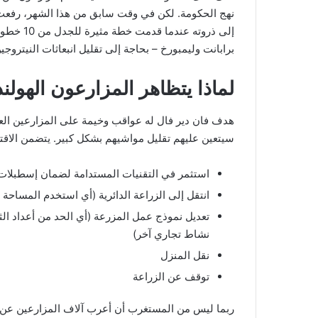
نهج الحكومة. لكن في وقت سابق من هذا الشهر، رفعت ك
إلى ذروته
برابانت وليمبورخ – بحاجة إلى تقليل انبعاثات النيتروجين بأكثر من 50 في المائة 
لماذا يتظاهر المزارعون الهولن
هدف فان دير فال له عواقب وخيمة على المزارعين الع
سيتعين عليهم تقليل مواشيهم بشكل كبير. يتضمن الاقتر
استثمر في التقنيات المستدامة لضمان إسطبلا
انتقل إلى الزراعة الدائرية (أي استخدم المساحة و
تعديل نموذج عمل المزرعة (أي الحد من أعداد الثر
نشاط تجاري آخر)
نقل المنزل
توقف عن الزراعة
ربما ليس من المستغرب أن أعرب آلاف المزارعين عن 