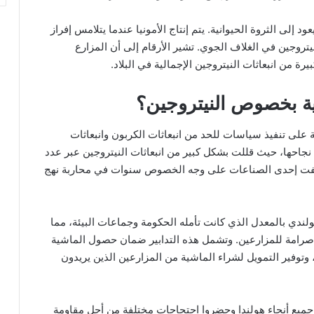
د إلى الثروة الحيوانية. يتم إنتاج الأمونيا عندما يتلامس إفراز
يتروجين في الغلاف الجوي. تشير الأرقام إلى أن المزارع
يرة من انبعاثات النيتروجين الإجمالية في البلاد.
ية بخصوص النيتروجين؟
على تنفيذ سياسات للحد من انبعاثات الكربون وانبعاثات
 نجاحها، حيث قللت بشكل كبير من انبعاثات النيتروجين عبر عدد
قفت إحدى الصناعات على وجه الخصوص سنوات في محاربة نهج
لندي بالمعدل الذي كانت تأمله الحكومة وجماعات البيئة، مما
قواعد أكثر صرامة للمزارعين. وتشمل هذه التدابير ضمان حصول الماشية
وفير التمويل لشراء الماشية من المزارعين الذين يريدون
ميع أنحاء هولندا وحضروا احتجاجات مختلفة من أجل مقاومة