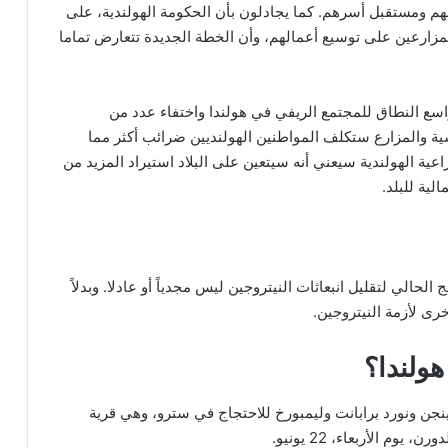
هم ومستقبل أسرهم. كما يجادلون بأن الحكومة الهولندية، على
زارعين على توسيع أعمالهم، وأن الخطة الجديدة تتعارض تماما
سع النطاق للمجتمع الريفي في هولندا واختفاء عدد من
ية والمزارع ستكلف المواطنين الهولنديين ضرائب أكثر مما
اعية الهولندية سيعني أنه سيتعين على البلاد استيراد المزيد من
الية للبلد.
الحالي لتقليل انبعاثات النيتروجين ليس مجدياً أو عادلا. وبدلاً
رى لأزمة النيتروجين.
ولندا؟
ص من لاهاي وخرونينجن ونورد برابانت وليمبورخ للاحتجاج في سترو، وهي قرية
 الأربعاء، 22 يونيو.