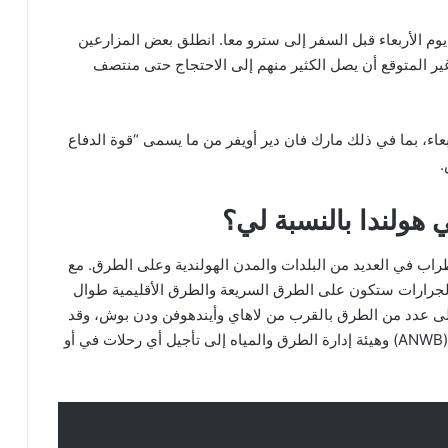
لمتظاهرين في لاهاي في الساعة 7 صباح يوم الأربعاء قبل السفر إلى سترو معا. انطلق بعض المزارعين
يوم الأربعاء، ومن غير المتوقع أن يصل الكثير منهم إلى الاحتجاج حتى منتصف
عاء، بما في ذلك مارك فان دير أويفر من ما يسمى “قوة الدفاع
 هولندا بالنسبة لي؟
راب في العديد من البلدات والمدن الهولندية وعلى الطرق. مع
الجرارات ستكون على الطرق السريعة والطرق الأقليمية طوال
ة على عدد من الطرق بالقرب من لاهاي وأيندهوفن ودن بوش، وقد
دعا كل من النادي الملكي الهولندي للرحلات السياحية (ANWB) وهيئة إدارة الطرق والمياه إلى تأجيل أي رحلات في أو