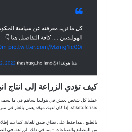
كل ما تريد معرفته عن سياسة الحكوم
الهولنديين …. كافة التفاصيل هنا 👇
50m
pic.twitter.com/Mzmg1ic00i
— هنا هولندا (@hashtag_holland)
2, 2022
كيف تؤدي الزراعة إلى انتاج انب
عمليا كل شخص يعيش في هولندا يساهم في ما يسمى بأزم
stikstofcrisis. إذا كان لديك موقد يعمل بالغاز في منزلك ، فهذا يساهم أيضًا في انبعاثات النيتروجين في البلد.
بالطبع ، هذا فقط على نطاق ضيق للغاية. كما يتم إطل
من المصانع والصناعات – بما في ذلك الزراعة. في الصناعة