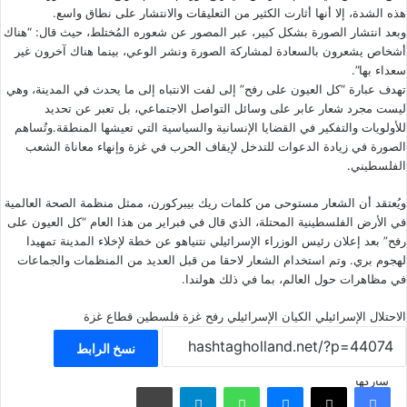
هذه الشدة، إلا أنها أثارت الكثير من التعليقات والانتشار على نطاق واسع.
وبعد انتشار الصورة بشكل كبير، عبر المصور عن شعوره المُختلط، حيث قال: “هناك
أشخاص يشعرون بالسعادة لمشاركة الصورة ونشر الوعي، بينما هناك آخرون غير
سعداء بها”.
تهدف عبارة “كل العيون على رفح” إلى لفت الانتباه إلى ما يحدث في المدينة، وهي
ليست مجرد شعار عابر على وسائل التواصل الاجتماعي، بل تعبر عن تحديد
للأولويات والتفكير في القضايا الإنسانية والسياسية التي تعيشها المنطقة.وتُساهم
الصورة في زيادة الدعوات للتدخل لإيقاف الحرب في غزة وإنهاء معاناة الشعب
الفلسطيني.
ويُعتقد أن الشعار مستوحى من كلمات ريك بيبركورن، ممثل منظمة الصحة العالمية
في الأرض الفلسطينية المحتلة، الذي قال في فبراير من هذا العام “كل العيون على
رفح” بعد إعلان رئيس الوزراء الإسرائيلي نتنياهو عن خطة لإخلاء المدينة تمهيدا
لهجوم بري. وتم استخدام الشعار لاحقا من قبل العديد من المنظمات والجماعات
في مظاهرات حول العالم، بما في ذلك هولندا.
الاحتلال الإسرائيلي
الكيان الإسرائيلي
رفح
غزة
فلسطين
قطاع غزة
نسخ الرابط
شاركها
فيسبوك
‫X
ماسنجر
واتساب
تيلقرام
مشاركة عبر البريد