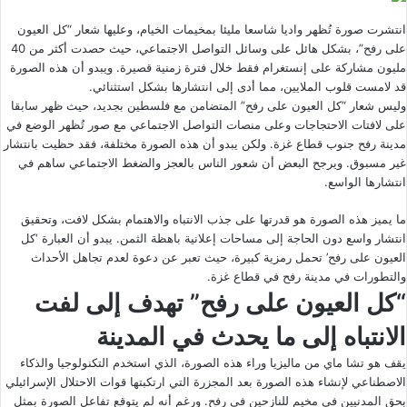
انتشرت صورة تُظهر واديا شاسعا مليئا بمخيمات الخيام، وعليها شعار “كل العيون
على رفح”، بشكل هائل على وسائل التواصل الاجتماعي، حيث حصدت أكثر من 40
مليون مشاركة على إنستغرام فقط خلال فترة زمنية قصيرة. ويبدو أن هذه الصورة
قد لامست قلوب الملايين، مما أدى إلى انتشارها بشكل استثنائي.
وليس شعار “كل العيون على رفح” المتضامن مع فلسطين بجديد، حيث ظهر سابقا
على لافتات الاحتجاجات وعلى منصات التواصل الاجتماعي مع صور تُظهر الوضع في
مدينة رفح جنوب قطاع غزة. ولكن يبدو أن هذه الصورة مختلفة، فقد حظيت بانتشار
غير مسبوق. ويرجح البعض أن شعور الناس بالعجز والضغط الاجتماعي ساهم في
انتشارها الواسع.
ما يميز هذه الصورة هو قدرتها على جذب الانتباه والاهتمام بشكل لافت، وتحقيق
انتشار واسع دون الحاجة إلى مساحات إعلانية باهظة الثمن. يبدو أن العبارة ‘كل
العيون على رفح’ تحمل رمزية كبيرة، حيث تعبر عن دعوة لعدم تجاهل الأحداث
والتطورات في مدينة رفح في قطاع غزة.
“كل العيون على رفح” تهدف إلى لفت
الانتباه إلى ما يحدث في المدينة
يقف هو تشا ماي من ماليزيا وراء هذه الصورة، الذي استخدم التكنولوجيا والذكاء
الاصطناعي لإنشاء هذه الصورة بعد
المجزرة
التي ارتكبتها قوات الاحتلال الإسرائيلي
بحق المدنيين في مخيم للنازحين في رفح. ورغم أنه لم يتوقع تفاعل الصورة بمثل