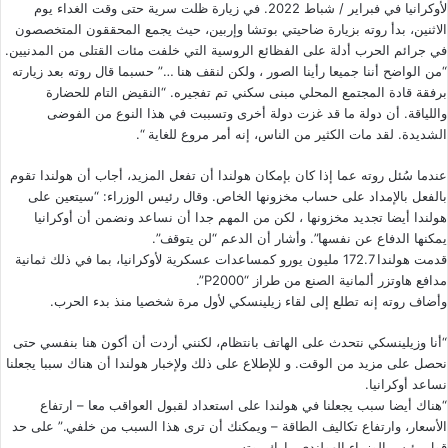
لأوكرانيا في فبراير / شباط 2022. في زيارة ظلت سرية حتى وقت الغداء يوم
الاثنين، بدأ روته بزيارة ضاحيتي بوتشا وإربين، حيث يجمع المحققون المتخصصون
في جرائم الحرب أدلة على الفظائع الروسية التي خلفت مئات القتلى من المدنيين.
“من الواضح أننا جميعا رأينا الصور ، ولكن لنقف هنا …” حسبما قال روته بعد زيارته
برفقة قادة المجتمع المحلي مبنى سكني تم تفجيره. “النقيض التام للحضارة
واللياقة. أن دولة ما قد غزت دولة أخرى وتسببت في هذا النوع من الفوضى
الشديدة. لقد مات الكثير من الناس، إنه أمر مروع للغاية “.
عندما سُئل روته عما إذا كان بإمكان هولندا أن تفعل المزيد، أجاب أن هولندا تقوم
بالفعل بالإمداد على حساب مخزونها الخاص. وقال رئيس الوزراء: “سيتعين على
هولندا أيضا تجديد مخزونها ، لكن من المهم جدا أن نساعد ونضمن أن أوكرانيا
يمكنها الدفاع عن نفسها”. وأشار أن الدعم “لن يتوقف”.
قدمت هولندا 172.7 مليون يورو كمساعدات عسكرية لأوكرانيا، بما في ذلك ثمانية
مدافع هاوتزر ألمانية الصنع من طراز “P2000”.
وأضاف روته إنه تطلع إلى لقاء زيلينسكي لأول مرة شخصيا منذ بدء الحرب.
“أنا وزيلينسكي نتحدث على الهاتف بانتظام، لكنني أردت أن أكون هنا بنفسي حتى
نحصل على مزيد من الوقت. و للإطلاع على ذلك ولإخبار هولندا أن هناك سببا يجعلنا
نساعد أوكرانيا.
“هناك أيضا سبب يجعلنا في هولندا على استعداد لقبول العواقب معا – ارتفاع
الأسعار، وارتفاع تكاليف الطاقة – ويمكنك أن ترى هذا السبب من خلفي.” على حد
قول رئيس الوزراء الهولندي مارك روته.