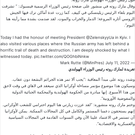
وقال مارك روته في منشور على صفحة رئيس الوزراء الرسمية فيسبوك: ” تشرفت
اليوم بلقاء الرئيس زيلينسكي في كييف. كما زرت عدة أماكن ترك فيها الجيش
الروسي آثاره المروعة؛ الدمار والخراب والموت. لقد صدمت بشدة مما رأيته هنا
اليوم”.
Today I had the honour of meeting President
@ZelenskyyUa
in Kyiv. I
also visited various places where the Russian army has left behind a
horrific trail of death and destruction. I am deeply shocked by what I
witnessed today.
pic.twitter.com/QOGhbiNnkw
July 11, 2022
— Mark Rutte (@MinPres)
تغريدة لمارك روته رئيس الوزراء الهولندي
وشدد روته على مبدأ المعاقبة :”يجب ألا تمر هذه الجرائم البشعة دون عقاب.
وسيكون هذا موضوع مؤتمر مساءلة أوكرانيا الذي سيعقد في لاهاي في وقت لاحق
من هذا الأسبوع. إنها مبادرة من الحكومة الهولندية والمحكمة الجنائية الدولية
والمفوضية الأوروبية”.
وختم مارك روته منشوره: “لقد عززت زيارتي هنا اليوم احترامي للشعب الأوكراني.
إنهم يستحقون دعمنا المستمر والكامل في كل المجالات الممكنة. يمكن لأوكرانيا
أن تستمر في الاعتماد علينا الآن وفي السنوات القادمة في المجالات السياسية
والعسكرية والاقتصادية”.