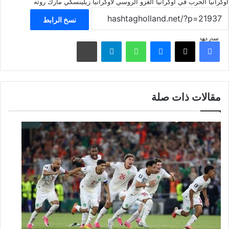
أوكرانيا
الحرب في أوكرانيا
الغزو الروسي لأوكرانيا
زيلينسكي
مارك روته
نسخ الرابط
شاركها
فيسبوك
‫X
ماسنجر
واتساب
تيلقرام
مشاركة عبر البريد
مقالات ذات صلة