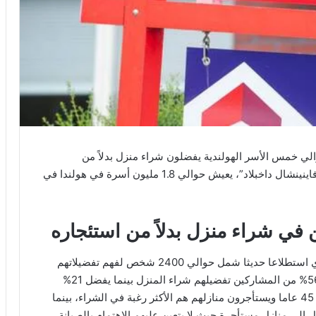
الي خمس الأسر الهولندية يفضلون شراء منزل بدلاً من
نشرته جريدة “فاينينشال داخبلاد”، يعيش حوالي 1.8 مليون أسرة في هولندا في
ين في شراء منزل بدلاً من استئجاره
وفي سياق هذه الأبحاث، أجرى البنك الهولندي المركزي استطلاعا حديثا شمل حوالي 2400 شخص لفهم تفضيلاتهم
فيما يتعلق بالإسكان. وفي حال تساوت الأسعار، أبدى 56% من المشاركين تفضيلهم شراء المنزل بينما يفضل 21%
استئجاره. ولاحظ أن الأشخاص الذين تقل أعمارهم عن 45 عاما ويستأجرون منازلهم هم الأكثر رغبة في الشراء، بينما
ل إلى منازل مستأجرة حيث لا يتعين عليهم الاهتمام بالصيانة.