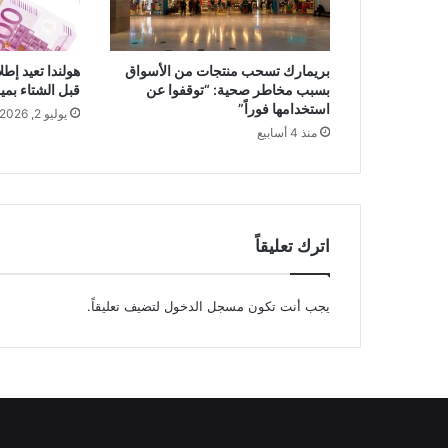
بريمارك تسحب منتجات من الأسواق
هولندا تعيد إط
بسبب مخاطر صحية: “توقفوا عن
قبل الشتاء بميزانية 193 م
استخدامها فوراً”
يوليو 2, 2026
منذ 4 أسابيع
اترك تعليقاً
يجب أنت تكون
مسجل الدخول
لتضيف تعليقاً.