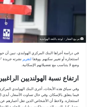
تم بيع العقار - لوحة باللغة الهولندية
في دراسة أجراها البنك المركزي الهولندي، تبين أن حو
استئجاره أو تغيير سكنهم. ووفقا
لتقرير
وضع لا يتناسب مع تفضيلاتهم الإسكانية.
ارتفاع نسبة الهولنديين الراغب
يفضل كبار السن الذين يمتلكون منازلهم الخاصة الانتقا