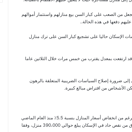
تجعل من الصعب على كبار السن بيع منازلهم واستثمار أموالهم
ليهم دفعها في هذه الحالة..
ات الإسكان حاليا على تشجيع كبار السن على ترك منازل
ة قد ارتفعت بمعدل يقترب من خمس مرات خلال الثلاثين عاما
زي إلى ضرورة إصلاح السياسات الضريبية المتعلقة بالرهون
مكن الأشخاص من اقتراض مبالغ كبيرة.
يشهد سوق الإسكان الهولندي استقراراً نوعاً ما على الرغم من انخفاض أسعار المنازل بنسبة 5.5٪ منذ العام الماضي
بعد أكبر زيادة في الأسعار منذ عام 2017، ويعاني السوق من نقص حاد في الإسكان يبلغ حوالي 390،000 منزل، وفقا