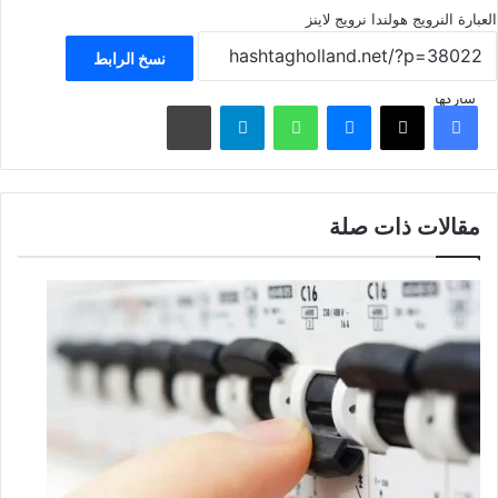
العبارة
النرويج
هولندا نرويج لاينز
نسخ الرابط
شاركها
فيسبوك
‫X
ماسنجر
واتساب
تيلقرام
مشاركة عبر البريد
مقالات ذات صلة