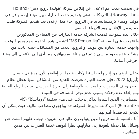
في تحديث جديد، تم الإعلان عن إفلاس شركة “هولندا نرويج لاينز” (Holland
Norway Lines)، التي كانت تعنى بتقديم
خدمة العبارات
بين ميناء إيمسهافن في
هولندا وميناء كريستيانساند في النرويج. جاء هذا الإعلان بعد تقديم الشركة طلب
حماية من الإفلاس يوم الأربعاء الماضي.
خلال عدة سنوات، قدمت الشركة خدمة العبارات بين الميناءين المذكورين،
واعتمدت على السفينة “MS Romantika” لتشغيل هذه الخدمة. ومع مرور الوقت،
واجهت خدمة العبارة بين هولندا والنرويج العديد من المشاكل، حيث عانت من
مشكلة عدم وجود مرسى دائم في ميناء إيمسهافن، مما أدى إلى الانتقال إلى ميناء
آخر في ألمانيا.
وعلى الرغم من إثارتها حماسة الركاب عندما تم إطلاقها لأول مرة في نيسان
(أبريل) 2022. فإن خدمة العبارة تعرضت للعديد من المشاكل، منها تعطل نظام
الحجز وتلف السيارات والمعدات، بالإضافة إلى تحرك المراسي بسبب الرياح العاتية.
وتم إلغاء عدة رحلات بسبب
عدم توفر المساحة في الميناء
.
المسافرين الذين اشتروا تذاكر لرحلات على متن سفينة “رومانتيكا” (MS
Romantika) التي كانت تديرها الشركة، قد يواجهون مصاعب مالية، حيث يمكن أن
يكونوا قد فقدوا أموالهم.
أما بالنسبة للمسافرين الذين يتواجدون حاليا في النرويج، فيجب عليهم البحث عن
وسائل نقل بديلة للعودة إلى منازلهم، نظرا لتوقف خدمة العبارات بين هذين
المينائين.