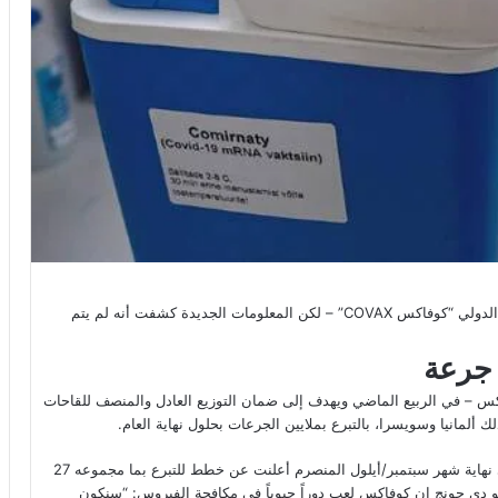
التزمت هولندا بالتبرع بـ 22 مليون لقاح لبرنامج مساعدات التطعيم الدولي “كوفاكس COVAX” – لكن المعلومات الجديدة كشفت أنه لم يتم
العالمي لقاحات كوفيد-19 – باختصار كوفاكس – في الربيع الماضي ويهدف إلى ضمان التوزيع العادل والمنصف للقاحات
 ألمانيا وسويسرا، بالتبرع بملايين الجرعات بحلول نهاية العام.
كما تعهدت هولندا بدعم البلدان التي تواجه نقصاً في اللقاحات، وفي نهاية شهر سبتمبر/أيلول المنصرم أعلنت عن خطط للتبرع بما مجموعه 27
غو دي جونج إن كوفاكس لعب دوراً حيوياً في مكافحة الفيروس: “سنكون