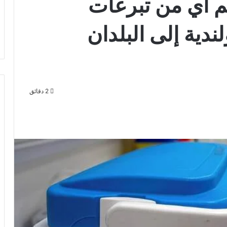
م أي من تبرعات
دية إلى البلدان
2 دقائق