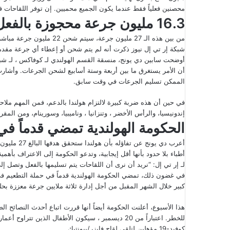
محصنين فعلياً فقط عندما يكون الجميع محميين. إن توفر اللقاحات ف
16.3 مليون جرعة محجوزة بالفعل لـ كوفاكس
شبكة إر تي إل نيوز ذكرت أنه لم يتم شحن أو إعطاء أي جرعة م
أوضحت سابين دي يونج، منسقة القسم الهولندي لـ كوفاكس ، لـ شبكة 
أن الأمر يستغرق ما بين أربعة وستة أسابيع لشحن الجرعات. وأشارت 
الممكن تسليم الجرعات في وقت سابق.
في حين أن هذه ضربة كبيرة لالتزام هولندا بالدعم، فمن المهم ملا
إندونيسيا، والرأس الأخضر ، وتنزانيا ، وناميبيا، وسورينام، ومن المق
الحكومة الهولندية تمضي قدماً في
أعرب دي يون
أطباء بلا حدود بأنها أقل إيجابية، وتدعو الحكومة إلى الاعتراف بأ
لـ إر تي إل: “نريد أن نرى أن اللقاحات يتم تسليمها بالفعل وتصل إلى 
كبير خلال الشهر المقبل من أجل إدارة ثلاثة ملايين جرعة معززة بحلو
هذا الأسبوع، أعلنت الحكومة أيضاً أنها قررت اتباع أحدث النصائح 
كوفيد-19 مؤهلين لتلقي لقاح فايزر/بيونتيك.