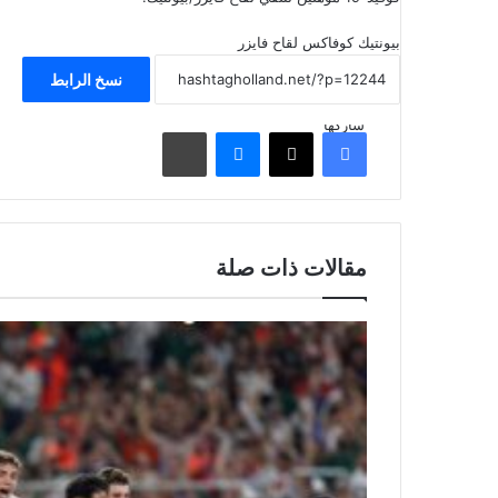
بيونتيك
كوفاكس
لقاح فايزر
نسخ الرابط
شاركها
فيسبوك
‫X
ماسنجر
مشاركة عبر البريد
مقالات ذات صلة