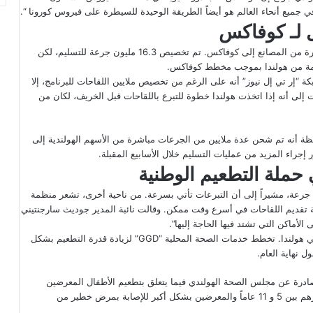
ي جميع أنحاء العالم هو أيضاً الطريقة الوحيدة للسيطرة على فيروس كورونا “.
من بين هذه الـ 27 مليون جرعة، سيتم شحن 22 مليون جرعة مباشرة من المصانع إلى كوفاكس. تم تخصيص 16.3 مليون جرعة للتسليم، لكن
قدمة من هولندا بموجب مخطط كوفاكس.
“إر تي إل نيوز” أنه على الرغم من تخصيص ملايين اللقاحات للبرنامج، إلا
إلى أنه إذا اتخذت هولندا خطوة للتبرع باللقاحات قبل الخريف، لكان من
حظة أنه تم شحن عدة ملايين من الجرعات مباشرة من الأسهم الهولندية إلى
رر إجراء المزيد من عمليات التسليم خلال الأسابيع المقبلة.
 حملة التطعيم الوطنية
ج عن تفاؤله بأن هولندا ستحقق هدفها البالغ 27 مليون جرعة، مشيراً إلى أن التبرعات تأتي بسرعة. من ناحية أخرى، تشعر منظمة
همية تقديم اللقاحات في أسرع وقت ممكن. وقالت نائبة المدير جوديث سارجنتيني
الأماكن التي تشتد فيها الحاجة إليها”.
في غضون ذلك، تمضي الحكومة الهولندية قدماً في حملة التطعيم في هولندا. تخطط خدمات الصحة المحلية “GGD” لزيادة قدرة التطعيم بشكل
ل نهاية العام.
الصادرة عن مجلس الصحة الهولندي فيما يتعلق بتطعيم الأطفال المعرضين
للخطر. اعتباراً من 20 ديسمبر ، سيكون الأطفال الذين تتراوح أعمارهم بين 5 و 11 عاماً والمعرضين بشكل أكبر للإصابة بمرض خطير من