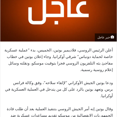
خبر عاجل
أعلن الرئيس الروسي، فلاديمير بوتين، الخميس، بدء “عملية عسكرية
خاصة لحماية دونباس” شرقي أوكرانيا. وجاء إعلان بوتين في خطاب
مفاجئ بثه التلفزيون الروسي فجرا بتوقيت موسكو، ونقلته وسائل
إعلام روسية رسمية.
ودعا بوتين الجيش الأوكراني “لإلقاء سلاحه”، وفق وكالة فرانس
برس. وتعهد بوتين بالرد على كل من يتدخل في العملية العسكرية في
أوكرانيا.
وقال بوتين إنه أمر الجيش الروسي بتنفيذ العملية بعد أن طلب قادة
الجمهوريات الانفصالية من موسكو تقديم مساعدات عسكرية ضد