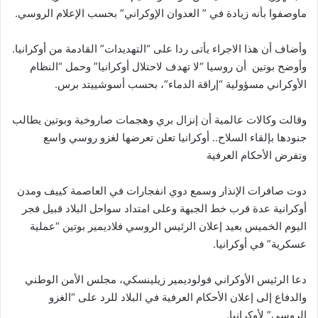
ماوصفوا بأنه زيادة في ” العدوان الإوكراني” بحسب الإعلام الروسي.
وأضاف أن هذا الاجراء يأتى ردا على “التهديدات” القادمة من أوكرانيا.
وأوضح بوتين أن روسيا “لا تهدف لاحتلال أوكرانيا” وحمل “النظام
الأوكراني مسؤولية “إراقة الدماء”، بحسب أسوشييتد برس.
وقالت وكالات عالمية أن إنزال بري وهجمات صاروخية وبوتين يطالب
جنودها بإلقاء السلاح.. أوكرانيا تعلن تعرضها لغزو روسي واسع
وتفرض الأحكام العرفية
دوت صافرات الإنذار وسمع دوي انفجارات في العاصمة كييف ومدن
أوكرانية عدة قرب خط الجبهة وعلى امتداد سواحل البلاد قبيل فجر
اليوم الخميس بعيد إعلان الرئيس الروسي فلاديمير بوتين “عملية
عسكرية” في أوكرانيا.
دعا الرئيس الأوكراني فولوديمير زيلينسكي، مجلس الأمن الوطني
والدفاع إلى إعلان الأحكام العرفية في البلاد للرد على “الغزو
الروسي” لأوكرانيا.