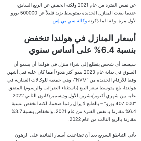
عن نفس الفترة من عام 2021 ولكنه انخفض عن الربع السابق،
عندما بيعت المنازل الجديدة بمتوسط ​​يزيد قليلاً عن 500000 يورو
لأول مرة، وفقا لما ذكرته
وكالة سي بي إس
.
أسعار المنازل في هولندا تنخفض
بنسبة 6.4% على أساس سنوي
سيسعد أي شخص يتطلع إلى شراء منزل في هولندا أن يسمع أن
السوق في بداية عام 2023 يبدو أكثر هدوءاً مما كان عليه قبل أشهر.
وفقا للأرقام الجديدة من “NVM”، وهي جمعية للوكالات العقارية في
هولندا، بلغ متوسط ​​سعر البيع (باستثناء الضرائب والرسوم) المتفق
عليه بين شهري أكتوبر/تشرين الأول وديسمبر/كانون الثاني 2022
“407.000 يورو” – بالطبع لا يزال رقما ضخما، لكنه انخفض بنسبة
6.4% مقارنةً بـ نفس الفترة من عام 2021، وانخفاض بنسبة 3.7%
مقارنة بالربع الثالث من عام 2022.
يأتي التباطؤ السريع بعد أن تضاعفت أسعار الفائدة على الرهون