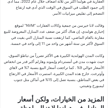
العقارية في هولندا أكثر من ثلاثة أضعاف خلال عام 2022، مما أدى
إلى جمود الطلب في السوق في الوقت الذي أدى فيه ارتفاع
التضخم إلى تقليص ميزانيات الأسر.
وقالت لانا خيرسن من جمعية وكالات العقارات “NVM” لموقع
إخباري هولندي، إن هناك أكثر من ضعف عدد المنازل المعروضة للبيع
مقارنة بالعام الماضي، كما ارتفعت نسبة المنازل التي بقيت في
السوق لأكثر من ستة أشهر من واحد من 11 إلى واحد في خمسة.
وكانت المدن الهولندية الكبيرة هي الأكثر تضرراً من تباطؤ السوق،
حيث شهدت مدن في أمستردام وإيموند وهارلم أكبر قدر من انخفاض
الأسعار حوالي 9% . كما تراجعت أسعار البيع بنسبة 7% في لاهاي
وأوترخت. خارج هذه المدن الكبيرة، استمرت الأسعار في الارتفاع
في بعض المناطق، بنسبة تصل إلى 15% في أماكن مثل جنوب
ليمبورخ وتفينتي.
المزيد من الخيارات، ولكن أسعار