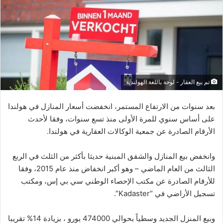
تم بيع العقار - لوحة باللغة الهولندية
بعد سنوات من الارتفاع المستمر، انخفضت أسعار المنازل في هولندا
على أساس سنوي للمرة الأولى منذ تسع سنوات، وفقا لأحدث
الأرقام الصادرة عن جمعية الوكالات العقارية في هولندا.
وانخفض بيع المنازل والشقق المبنية حديثا بأكثر من الثلث في الربع
الثالث من العام الماضي – وهو أكبر انخفاض منذ عام 2015، وفقا
للأرقام الصادرة عن مكتب الإحصاء الوطني سي بي إس، ومكتب
تسجيل الأراضي في “Kadaster”.
وبيع المنزل الجديد وسطياً ​​بحوالي 474000 يورو ، بزيادة 14% تقريبا