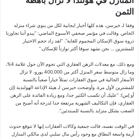
المنازل في هولندا لا تزال باهظة
الثمن
وفقا لـ خيرسن، هذه كلها أخبار ايجابية لكل من ينوي شراء منزله
الخاص. وقالت في مؤتمر صحفي الأسبوع الماضي: “يبدو أننا تجاوزنا
ذروة سوق الإسكان المحموم للغاية”. “لقد زاد حجم الاختيار
للمشترين … نحن نشهد سوقا أكثر توازناً للإسكان.”
ومع ذلك، مع معدلات الرهن العقاري التي تحوم الآن حول علامة 4%،
وما زال متوسط ​​سعر المنزل أكثر من 400.000 يورو، لا تزال
الأسعار الحالية في سوق العقارات تمثلاً خياراً صعباً بالنسبة
للمشترين لأول مرة. وأوضحت خيرسن لـ هيئة الإذاعة الهولندية (إن
أو إس): “عليك أن تكسب الكثير جدا، ومع زيادة الفائدة على الرهن
العقاري، فإن التكاليف الشهرية مرتفعة جدا لدرجة أنه أصبح من
الصعب بشكل متزايد بالنسبة للمبتدئين”.
في الوقت نفسه، قالت جمعية وكالات العقارات إنها لا تتوقع حدوث
أزمة واسعة النطاق مع وجود رأس مال سلبي لدى مالكي المنازل